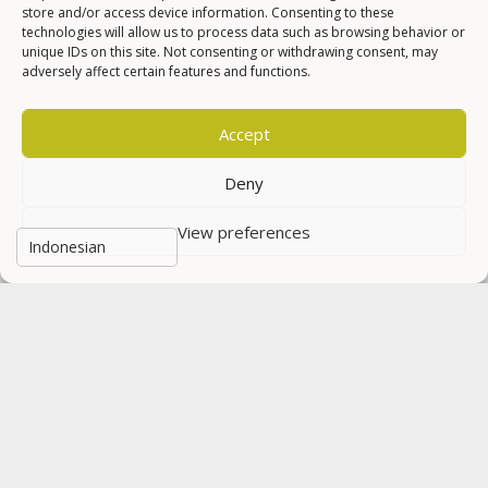
store and/or access device information. Consenting to these
technologies will allow us to process data such as browsing behavior or
Mengatasi Mesin Ngelitik: Identifikasi,
unique IDs on this site. Not consenting or withdrawing consent, may
Penyebab, dan Solusi
adversely affect certain features and functions.
13 Februari 2024
Accept
Denda Rp 750.000 untuk Merokok Saat
Berkendara
Deny
12 Februari 2024
View preferences
Kopling Motor: Peran, Tipe, dan Tips
Pemeliharaan
10 Februari 2024
Berita Politik