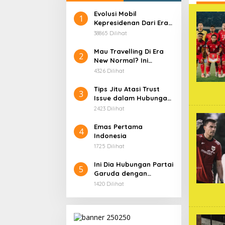
Evolusi Mobil
1
Kepresidenan Dari Era
Soekarno
38865 Dilihat
Mau Travelling Di Era
2
New Normal? Ini
Beberapa Hal Yang
4326 Dilihat
Harus Kamu
Persiapkan!
Tips Jitu Atasi Trust
3
Issue dalam Hubungan,
Dijamin Ampuh!
2423 Dilihat
Emas Pertama
4
Indonesia
1725 Dilihat
Ini Dia Hubungan Partai
5
Garuda dengan
Gerindra
1420 Dilihat