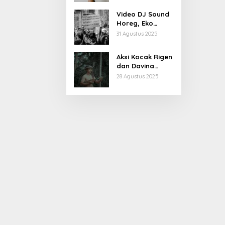
Kiprahnya
Video DJ Sound
Horeg, Eko
Patrio Buka
31 Agustus 2025
Suara
Aksi Kocak Rigen
dan Davina
Karamoy di Film
28 Agustus 2025
Baru