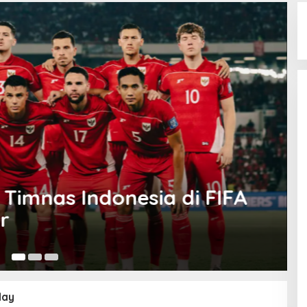
Olahraga
onesia di FIFA
Perebutan K
Matchday S
30 Agustus 2025
day