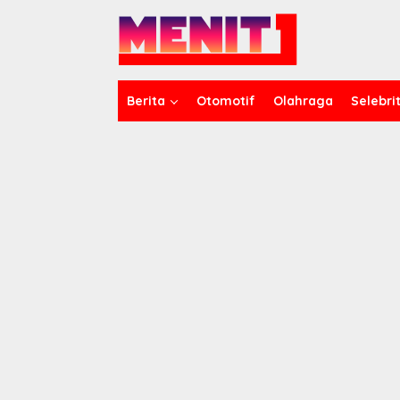
Lewati
ke
konten
Berita
Otomotif
Olahraga
Selebrit