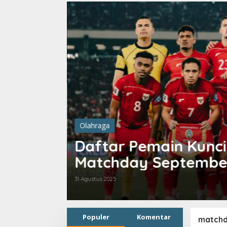
Olahraga
aftar Pemain Kunci Timnas Ind
Matchday September
 Agustus 2025
Populer
Komentar
match