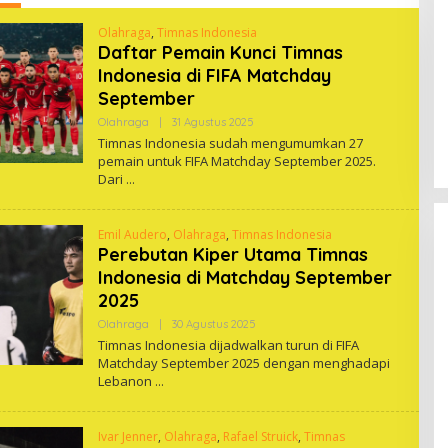
Olahraga
,
Timnas Indonesia
Daftar Pemain Kunci Timnas
Indonesia di FIFA Matchday
September
Oleh
Olahraga
|
31 Agustus 2025
One
Timnas Indonesia sudah mengumumkan 27
pemain untuk FIFA Matchday September 2025.
Dari
Emil Audero
,
Olahraga
,
Timnas Indonesia
Perebutan Kiper Utama Timnas
Indonesia di Matchday September
2025
Oleh
Olahraga
|
30 Agustus 2025
One
Timnas Indonesia dijadwalkan turun di FIFA
Matchday September 2025 dengan menghadapi
Lebanon
Ivar Jenner
,
Olahraga
,
Rafael Struick
,
Timnas