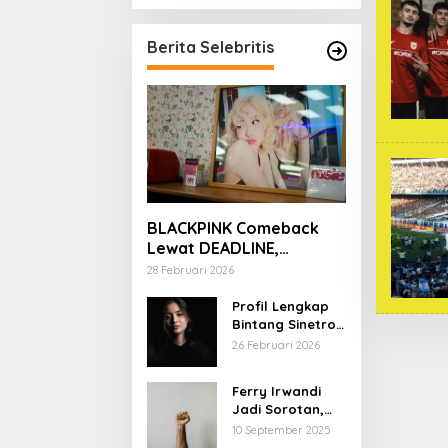
Berita Selebritis
BLACKPINK Comeback
Lewat DEADLINE,
YouTube Tembus 100
28 Februari 2026
Juta Subscriber
Profil Lengkap
Bintang Sinetron
Mencintai Ipar
26 Februari 2026
Sendiri
Ferry Irwandi
Jadi Sorotan,
Begini Latar
10 September 2025
Belakang dan