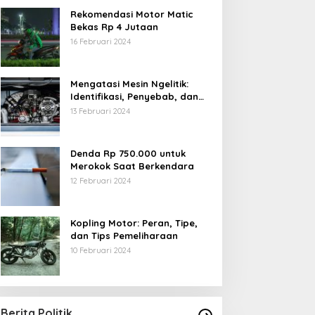
Rekomendasi Motor Matic
Bekas Rp 4 Jutaan
16 Februari 2024
Mengatasi Mesin Ngelitik:
Identifikasi, Penyebab, dan
Solusi
13 Februari 2024
Denda Rp 750.000 untuk
Merokok Saat Berkendara
12 Februari 2024
Kopling Motor: Peran, Tipe,
dan Tips Pemeliharaan
10 Februari 2024
Berita Politik