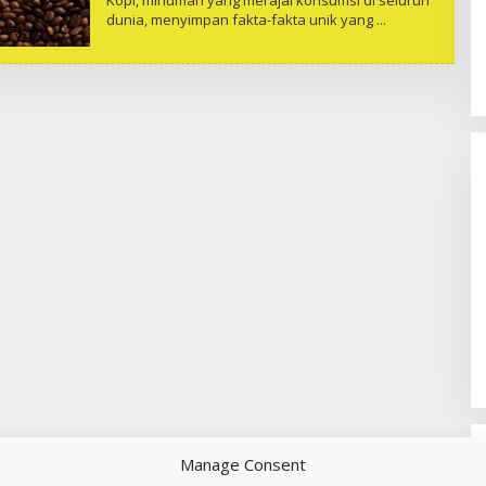
dunia, menyimpan fakta-fakta unik yang
Sudaryono Resmi Pimpin BGN, Ini
Profil Lengkapnya
Di Berita, Nasional, Politik
|
22 Juli 2026
Manage Consent