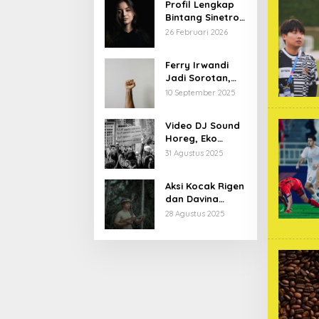
Profil Lengkap
Bintang Sinetron
Mencintai Ipar
26 Februari 2026
Sendiri
Ferry Irwandi
Jadi Sorotan,
Begini Latar
10 September 2025
Belakang dan
Kiprahnya
Video DJ Sound
Horeg, Eko
Patrio Buka
31 Agustus 2025
Suara
Aksi Kocak Rigen
dan Davina
Karamoy di Film
28 Agustus 2025
Baru