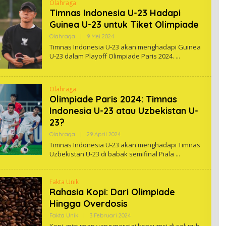
Olahraga
Timnas Indonesia U-23 Hadapi
Guinea U-23 untuk Tiket Olimpiade
Oleh
Olahraga
|
9 Mei 2024
One
Timnas Indonesia U-23 akan menghadapi Guinea
U-23 dalam Playoff Olimpiade Paris 2024.
Olahraga
Olimpiade Paris 2024: Timnas
Indonesia U-23 atau Uzbekistan U-
23?
Oleh
Olahraga
|
29 April 2024
One
Timnas Indonesia U-23 akan menghadapi Timnas
Uzbekistan U-23 di babak semifinal Piala
Fakta Unik
Rahasia Kopi: Dari Olimpiade
Hingga Overdosis
Oleh
Fakta Unik
|
3 Februari 2024
One
Kopi, minuman yang merajai konsumsi di seluruh