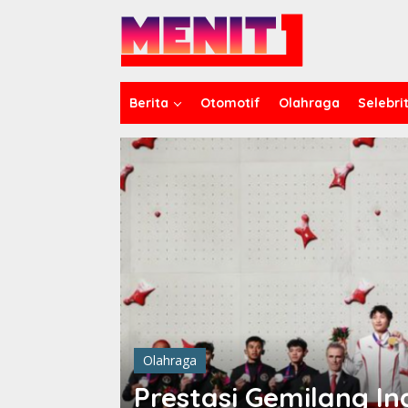
Lewati
ke
konten
Berita
Otomotif
Olahraga
Selebrit
Olahraga
onesia
Prestasi Gemilang In