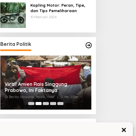
Kopling Motor: Peran, Tipe,
dan Tips Pemeliharaan
10 Februari 2024
Berita Politik
4 Fakta Mengeju
Viral! Amien Rais Singgung
AS-Israel vs Iran
Prabowo, Ini Faktanya
Di Berita, Internasional, Po
Di Berita, Nasional, Politik, Viral
|
2 Mei 2026
2026