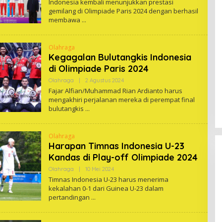
Indonesia kembali menunjukkan prestasi
gemilang di Olimpiade Paris 2024 dengan berhasil
membawa
Olahraga
Kegagalan Bulutangkis Indonesia
di Olimpiade Paris 2024
Oleh
Olahraga
|
2 Agustus 2024
One
Fajar Alfian/Muhammad Rian Ardianto harus
mengakhiri perjalanan mereka di perempat final
bulutangkis
Olahraga
Harapan Timnas Indonesia U-23
Kandas di Play-off Olimpiade 2024
Oleh
Olahraga
|
10 Mei 2024
One
Timnas Indonesia U-23 harus menerima
kekalahan 0-1 dari Guinea U-23 dalam
pertandingan