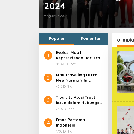
2024
9 Agustus 2024
Populer
Komentar
olimpi
Evolusi Mobil
1
Kepresidenan Dari Era
Soekarno
38747 Dilihat
Mau Travelling Di Era
2
New Normal? Ini
Beberapa Hal Yang
4316 Dilihat
Harus Kamu
Persiapkan!
Tips Jitu Atasi Trust
3
Issue dalam Hubungan,
Dijamin Ampuh!
2416 Dilihat
Emas Pertama
4
Indonesia
1708 Dilihat