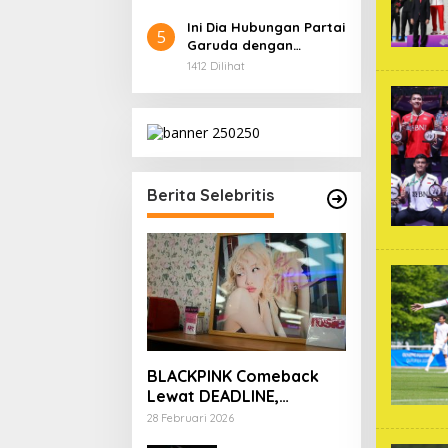
Ini Dia Hubungan Partai
5
Garuda dengan
Gerindra
1412 Dilihat
Berita Selebritis
BLACKPINK Comeback
Lewat DEADLINE,
YouTube Tembus 100
28 Februari 2026
Juta Subscriber