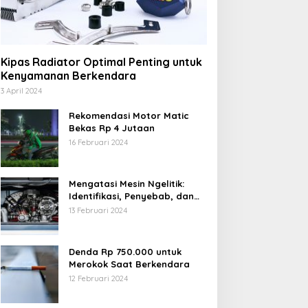
Kipas Radiator Optimal Penting untuk
Kenyamanan Berkendara
3 April 2024
Rekomendasi Motor Matic
Bekas Rp 4 Jutaan
16 Februari 2024
Mengatasi Mesin Ngelitik:
Identifikasi, Penyebab, dan
Solusi
13 Februari 2024
Denda Rp 750.000 untuk
Merokok Saat Berkendara
12 Februari 2024