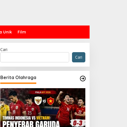
a Unik
Film
Cari
Cari
Berita Olahraga
Olahraga
Kegagalan Bulutangkis Indonesi