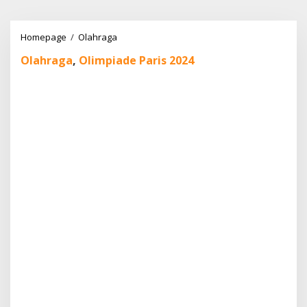
Lewati
ke
konten
Olimpiade
Homepage
/
Olahraga
Paris
Olahraga
,
Olimpiade Paris 2024
2024:
AS
Memimpin,
Indonesia
di
Peringkat
32