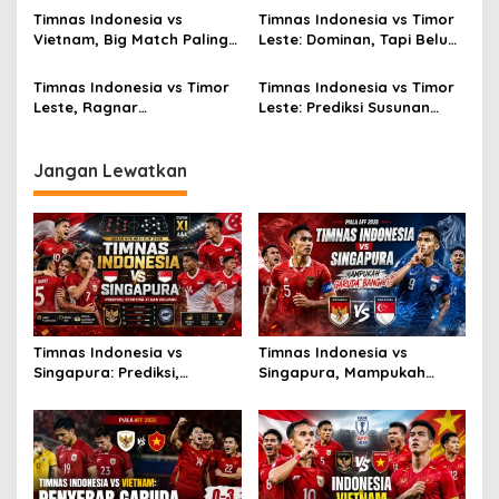
Timnas Indonesia vs
Timnas Indonesia vs Timor
Vietnam, Big Match Paling
Leste: Dominan, Tapi Belum
Dinanti AFF 2026
Sempurna
Timnas Indonesia vs Timor
Timnas Indonesia vs Timor
Leste, Ragnar
Leste: Prediksi Susunan
Oratmangoen Siap Tampil?
Pemain
Jangan Lewatkan
Timnas Indonesia vs
Timnas Indonesia vs
Singapura: Prediksi,
Singapura, Mampukah
Starting XI dan Peluang
Garuda Bangkit?