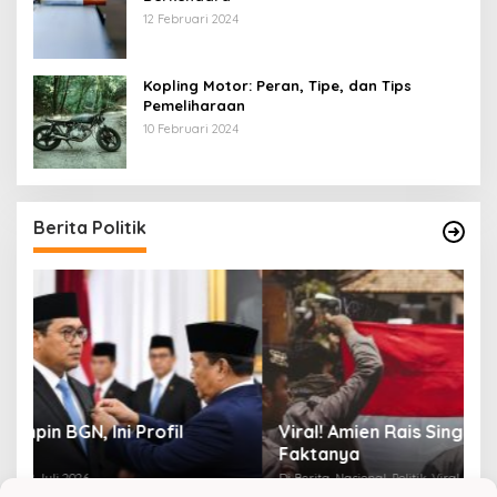
12 Februari 2024
Kopling Motor: Peran, Tipe, dan Tips
Pemeliharaan
10 Februari 2024
Berita Politik
Viral! Amien Rais Singgung Prabowo, Ini
4
Faktanya
Ir
Di Berita, Nasional, Politik, Viral
|
2 Mei 2026
Di 