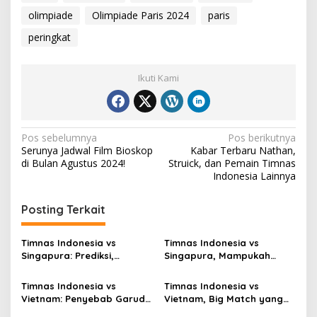
olimpiade
Olimpiade Paris 2024
paris
peringkat
Ikuti Kami
Navigasi
Pos sebelumnya
Pos berikutnya
Serunya Jadwal Film Bioskop
Kabar Terbaru Nathan,
pos
di Bulan Agustus 2024!
Struick, dan Pemain Timnas
Indonesia Lainnya
Posting Terkait
Timnas Indonesia vs
Timnas Indonesia vs
Singapura: Prediksi,
Singapura, Mampukah
Starting XI dan Peluang
Garuda Bangkit?
Timnas Indonesia vs
Timnas Indonesia vs
Vietnam: Penyebab Garuda
Vietnam, Big Match yang
Tak Berkutik
Paling Dinanti