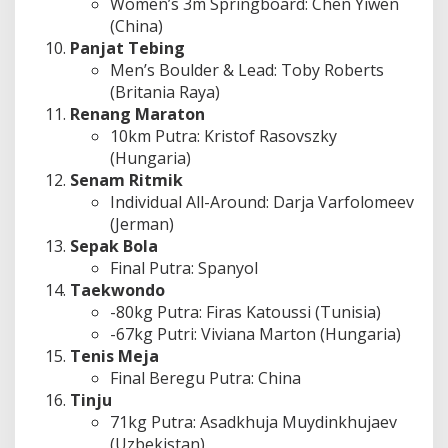
Women’s 3m Springboard: Chen Yiwen
(China)
Panjat Tebing
Men’s Boulder & Lead: Toby Roberts
(Britania Raya)
Renang Maraton
10km Putra: Kristof Rasovszky
(Hungaria)
Senam Ritmik
Individual All-Around: Darja Varfolomeev
(Jerman)
Sepak Bola
Final Putra: Spanyol
Taekwondo
-80kg Putra: Firas Katoussi (Tunisia)
-67kg Putri: Viviana Marton (Hungaria)
Tenis Meja
Final Beregu Putra: China
Tinju
71kg Putra: Asadkhuja Muydinkhujaev
(Uzbekistan)