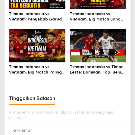
Timnas Indonesia vs
Timnas Indonesia vs
Vietnam: Penyebab Garuda
Vietnam, Big Match yang
Tak Berkutik
Paling Dinanti
Timnas Indonesia vs
Timnas Indonesia vs Timor
Vietnam, Big Match Paling
Leste: Dominan, Tapi Belum
Dinanti AFF 2026
Sempurna
Tinggalkan Balasan
Alamat email Anda tidak akan dipublikasikan.
Ruas yang wajib
ditandai
*