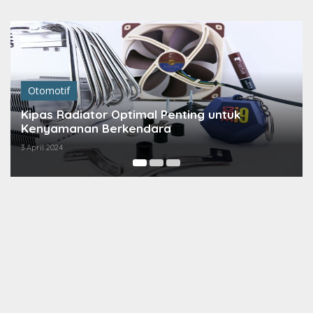
Lewati
ke
konten
Otomotif
Kipas Radiator Optimal Penting untuk
Kenyamanan Berkendara
3 April 2024