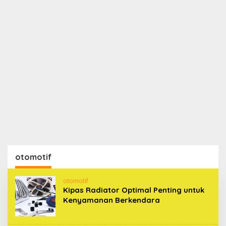
otomotif
otomotif
Kipas Radiator Optimal Penting untuk
Kenyamanan Berkendara