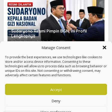
Sudaryono Resmi Pimpin BGN, Ini Profil
V
Lengkapnya
F
Di Berita, Nasional, Politik
|
22 Juli 2026
Di 
Manage Consent
To provide the best experiences, we use technologies like cookies to
store and/or access device information. Consenting to these
technologies will allow us to process data such as browsing behavior or
unique IDs on this site. Not consenting or withdrawing consent, may
adversely affect certain features and functions.
Accept
Deny
View preferences