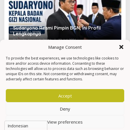
Sudaryono Resmi Pimpin BGN, Ini Profil
V
Lengkapnya
F
Di Berita, Nasional, Politik
|
22 Juli 2026
Di 
Manage Consent
To provide the best experiences, we use technologies like cookies to
store and/or access device information. Consenting to these
technologies will allow us to process data such as browsing behavior or
unique IDs on this site. Not consenting or withdrawing consent, may
adversely affect certain features and functions.
Accept
Deny
View preferences
Hak Cipta © Newkarma
Privacy Policy & Terms of Service
Indeks Berita