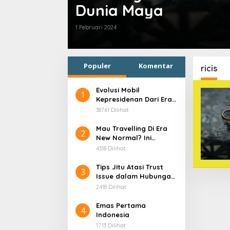
Dunia Maya
1 Februari 2024
Populer
Komentar
ricis
Evolusi Mobil
1
Kepresidenan Dari Era
Soekarno
38761 Dilihat
Mau Travelling Di Era
2
New Normal? Ini
Beberapa Hal Yang
4318 Dilihat
Harus Kamu
Persiapkan!
Tips Jitu Atasi Trust
3
Issue dalam Hubungan,
Dijamin Ampuh!
2418 Dilihat
Emas Pertama
4
Indonesia
1713 Dilihat