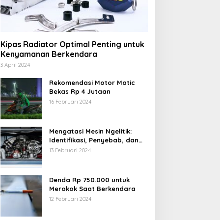
Kipas Radiator Optimal Penting untuk
Kenyamanan Berkendara
3 April 2024
Rekomendasi Motor Matic
Bekas Rp 4 Jutaan
16 Februari 2024
Mengatasi Mesin Ngelitik:
Identifikasi, Penyebab, dan
Solusi
13 Februari 2024
Denda Rp 750.000 untuk
Merokok Saat Berkendara
12 Februari 2024