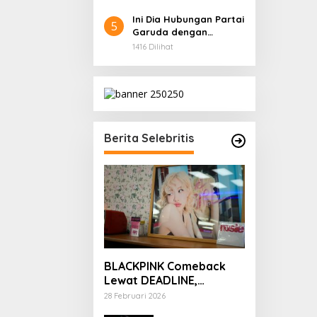
Ini Dia Hubungan Partai
5
Garuda dengan
Gerindra
1416 Dilihat
Berita Selebritis
BLACKPINK Comeback
Lewat DEADLINE,
YouTube Tembus 100
28 Februari 2026
Juta Subscriber