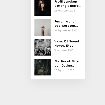
Profil Lengkap
Bintang Sinetron
Mencintai Ipar
26 Februari 2026
Sendiri
Ferry Irwandi
Jadi Sorotan,
Begini Latar
10 September 2025
Belakang dan
Kiprahnya
Video DJ Sound
Horeg, Eko
Patrio Buka
31 Agustus 2025
Suara
Aksi Kocak Rigen
dan Davina
Karamoy di Film
28 Agustus 2025
Baru