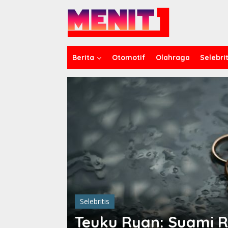
Lewati
ke
konten
Berita
Otomotif
Olahraga
Selebrit
Selebritis
Teuku Ryan: Suami R