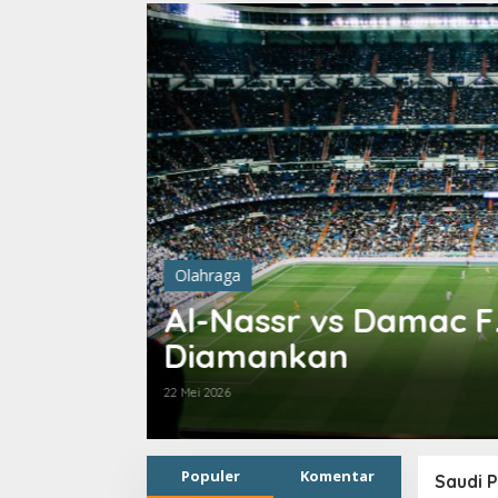
Olahraga
l-Nassr vs Damac F.C.: Ronaldo
Diamankan
 Mei 2026
Populer
Komentar
Saudi 