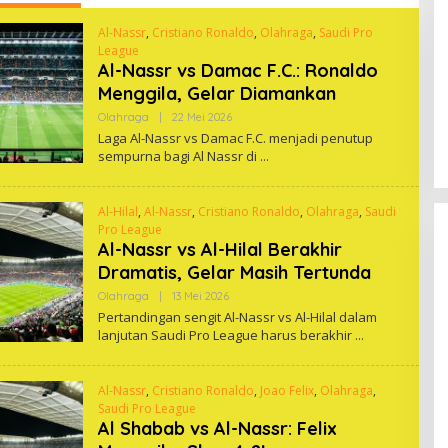
Al-Nassr
,
Cristiano Ronaldo
,
Olahraga
,
Saudi Pro
League
Al-Nassr vs Damac F.C.: Ronaldo
Menggila, Gelar Diamankan
Oleh
Olahraga
|
22 Mei 2026
One
Laga Al-Nassr vs Damac F.C. menjadi penutup
sempurna bagi Al Nassr di
Al-Hilal
,
Al-Nassr
,
Cristiano Ronaldo
,
Olahraga
,
Saudi
Pro League
Al-Nassr vs Al-Hilal Berakhir
Dramatis, Gelar Masih Tertunda
Oleh
Olahraga
|
13 Mei 2026
One
Pertandingan sengit Al-Nassr vs Al-Hilal dalam
lanjutan Saudi Pro League harus berakhir
Al-Nassr
,
Cristiano Ronaldo
,
Joao Felix
,
Olahraga
,
Saudi Pro League
Al Shabab vs Al-Nassr: Felix