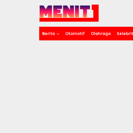
Lewati
ke
konten
Berita
Otomotif
Olahraga
Selebrit