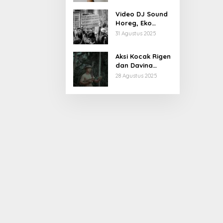
Kiprahnya
Video DJ Sound
Horeg, Eko
Patrio Buka
31 Agustus 2025
Suara
Aksi Kocak Rigen
dan Davina
Karamoy di Film
28 Agustus 2025
Baru