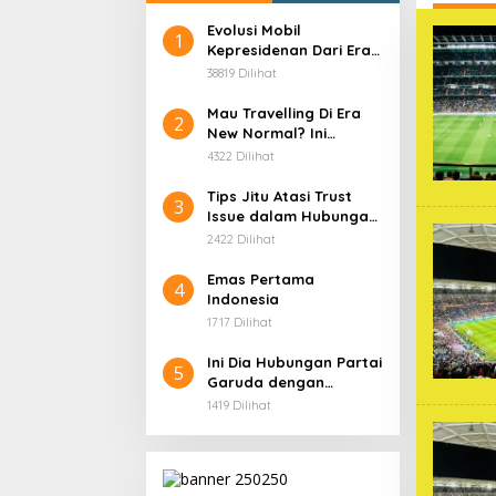
Evolusi Mobil
1
Kepresidenan Dari Era
Soekarno
38819 Dilihat
Mau Travelling Di Era
2
New Normal? Ini
Beberapa Hal Yang
4322 Dilihat
Harus Kamu
Persiapkan!
Tips Jitu Atasi Trust
3
Issue dalam Hubungan,
Dijamin Ampuh!
2422 Dilihat
Emas Pertama
4
Indonesia
1717 Dilihat
Ini Dia Hubungan Partai
5
Garuda dengan
Gerindra
1419 Dilihat