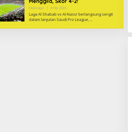
Menggila, Skor 4-2!
Oleh
Olahraga
|
8 Mei 2026
One
Laga Al Shabab vs Al-Nassr berlangsung sengit
dalam lanjutan Saudi Pro League,