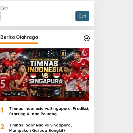
Cari
Cari
Berita Olahraga
Al-Hilal Berakhir Dramatis, Gel
nda
1
Timnas Indonesia vs Singapura: Prediksi,
Starting XI dan Peluang
2
Timnas Indonesia vs Singapura,
Mampukah Garuda Bangkit?