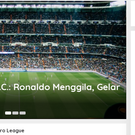
Olahraga
 Menggila, Gelar
Al-Nassr vs 
Masih Tertu
13 Mei 2026
Pro League