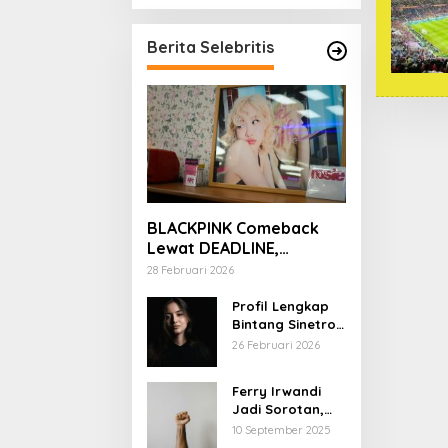
Berita Selebritis
BLACKPINK Comeback
Lewat DEADLINE,
YouTube Tembus 100
28 Februari 2026
Juta Subscriber
Profil Lengkap
Bintang Sinetron
Mencintai Ipar
26 Februari 2026
Sendiri
Ferry Irwandi
Jadi Sorotan,
Begini Latar
10 September 2025
Belakang dan