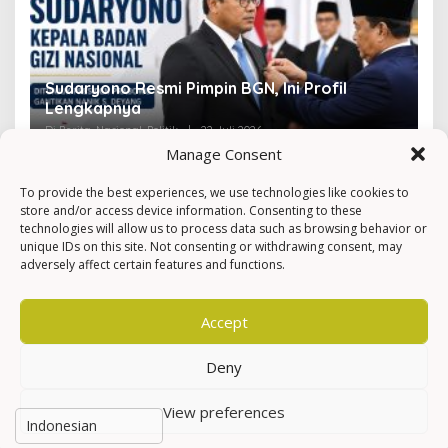
Sudaryono Resmi Pimpin BGN, Ini Profil
V
Lengkapnya
F
Di Berita, Nasional, Politik
|
22 Juli 2026
Di 
Manage Consent
To provide the best experiences, we use technologies like cookies to
store and/or access device information. Consenting to these
technologies will allow us to process data such as browsing behavior or
unique IDs on this site. Not consenting or withdrawing consent, may
adversely affect certain features and functions.
Accept
Deny
View preferences
Hak Cipta © Newkarma
Privacy Policy & Terms of Service
Indeks Berita