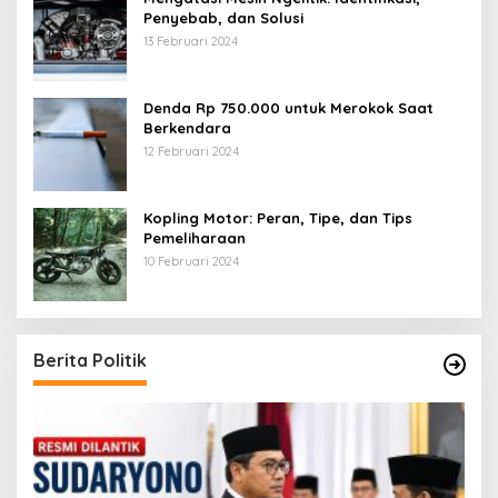
Penyebab, dan Solusi
13 Februari 2024
Denda Rp 750.000 untuk Merokok Saat
Berkendara
12 Februari 2024
Kopling Motor: Peran, Tipe, dan Tips
Pemeliharaan
10 Februari 2024
Berita Politik