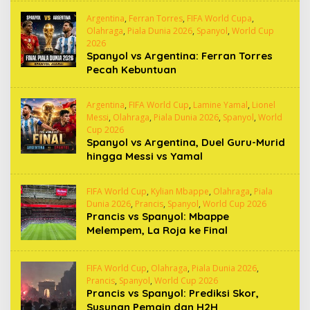
Argentina
,
Ferran Torres
,
FIFA World Cupa
,
Olahraga
,
Piala Dunia 2026
,
Spanyol
,
World Cup
2026
Spanyol vs Argentina: Ferran Torres
Pecah Kebuntuan
Argentina
,
FIFA World Cup
,
Lamine Yamal
,
Lionel
Messi
,
Olahraga
,
Piala Dunia 2026
,
Spanyol
,
World
Cup 2026
Spanyol vs Argentina, Duel Guru-Murid
hingga Messi vs Yamal
FIFA World Cup
,
Kylian Mbappe
,
Olahraga
,
Piala
Dunia 2026
,
Prancis
,
Spanyol
,
World Cup 2026
Prancis vs Spanyol: Mbappe
Melempem, La Roja ke Final
FIFA World Cup
,
Olahraga
,
Piala Dunia 2026
,
Prancis
,
Spanyol
,
World Cup 2026
Prancis vs Spanyol: Prediksi Skor,
Susunan Pemain dan H2H