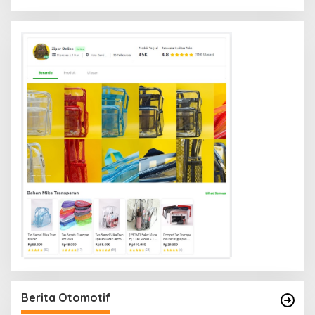
Berita Otomotif