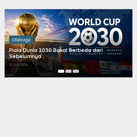
Lewati
ke
konten
Olahraga
akal Berbeda dari
Spanyol vs Argentina: 
Kebuntuan
20 Juli 2026