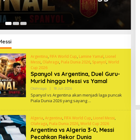
17
Messi
Argentina
,
FIFA World Cup
,
Lamine Yamal
,
Lionel
Messi
,
Olahraga
,
Piala Dunia 2026
,
Spanyol
,
World
Cup 2026
Spanyol vs Argentina, Duel Guru-
Murid hingga Messi vs Yamal
Oleh
Olahraga
|
18 Juli 2026
One
Spanyol vs Argentina akan menjadi laga puncak
Piala Dunia 2026 yang sayang
Algeria
,
Argentina
,
FIFA World Cup
,
Lionel Messi
,
Olahraga
,
Piala Dunia 2026
,
World Cup 2026
Argentina vs Algeria 3-0, Messi
Pecahkan Rekor Dunia