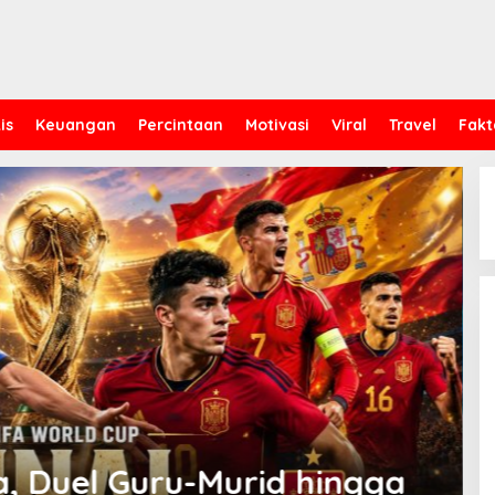
is
Keuangan
Percintaan
Motivasi
Viral
Travel
Fakt
a, Duel Guru-Murid hingga