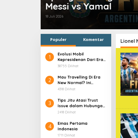
Messi vs Yamal
18 Juli 2026
Populer
Komentar
Lionel 
Evolusi Mobil
1
Kepresidenan Dari Era
Soekarno
38755 Dilihat
Mau Travelling Di Era
2
New Normal? Ini
Beberapa Hal Yang
4318 Dilihat
Harus Kamu
Persiapkan!
Tips Jitu Atasi Trust
3
Issue dalam Hubungan,
Dijamin Ampuh!
2418 Dilihat
Emas Pertama
4
Indonesia
1711 Dilihat