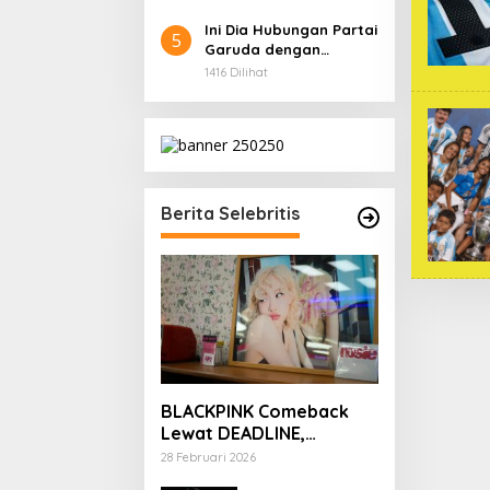
Ini Dia Hubungan Partai
5
Garuda dengan
Gerindra
1416 Dilihat
Berita Selebritis
BLACKPINK Comeback
Lewat DEADLINE,
YouTube Tembus 100
28 Februari 2026
Juta Subscriber