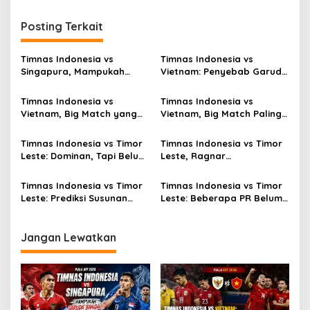
Posting Terkait
Timnas Indonesia vs
Timnas Indonesia vs
Singapura, Mampukah
Vietnam: Penyebab Garuda
Garuda Bangkit?
Tak Berkutik
Timnas Indonesia vs
Timnas Indonesia vs
Vietnam, Big Match yang
Vietnam, Big Match Paling
Paling Dinanti
Dinanti AFF 2026
Timnas Indonesia vs Timor
Timnas Indonesia vs Timor
Leste: Dominan, Tapi Belum
Leste, Ragnar
Sempurna
Oratmangoen Siap Tampil?
Timnas Indonesia vs Timor
Timnas Indonesia vs Timor
Leste: Prediksi Susunan
Leste: Beberapa PR Belum
Pemain
Beres
Jangan Lewatkan