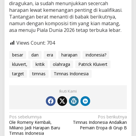
diragukan, ia sudah menunjukkan secercah
harapan lewat kemenangan penting di kualifikasi.
Tantangan berat menanti di babak berikutnya,
namun dengan komposisi tim yang kian matang,
asa menuju Piala Dunia 2026 tetap terbuka lebar.
Views Count:
704
besar
dan
era
harapan
indonesia?
kluivert,
kritik
olahraga
Patrick Kluivert
target
timnas
Timnas Indonesia
Ikuti Kami
Navigasi
Pos sebelumnya
Pos berikutnya
Ole Romeny Kembali,
Timnas Indonesia Andalkan
pos
Miliano Jadi Harapan Baru
Pemain Eropa di Grup B
Timnas Indonesia