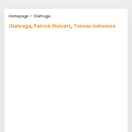
Lewati
ke
konten
Timnas
Homepage
/
Olahraga
Indonesia
Olahraga
,
Patrick Kluivert
,
Timnas Indonesia
Era
Kluivert:
Kritik,
Harapan,
dan
Target
Besar