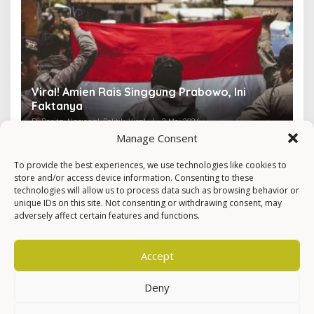
Viral! Amien Rais Singgung Prabowo, Ini
4
Faktanya
Ir
Di Berita, Nasional, Politik, Viral
|
2 Mei 2026
Di 
Manage Consent
To provide the best experiences, we use technologies like cookies to
store and/or access device information. Consenting to these
technologies will allow us to process data such as browsing behavior or
unique IDs on this site. Not consenting or withdrawing consent, may
adversely affect certain features and functions.
Accept
Deny