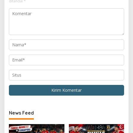
ditandai
*
News Feed