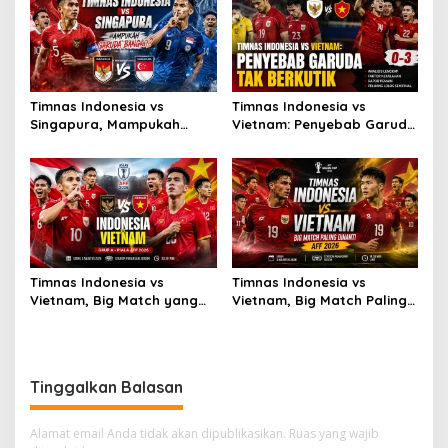
Timnas Indonesia vs
Timnas Indonesia vs
Singapura, Mampukah
Vietnam: Penyebab Garuda
Garuda Bangkit?
Tak Berkutik
Timnas Indonesia vs
Timnas Indonesia vs
Vietnam, Big Match yang
Vietnam, Big Match Paling
Paling Dinanti
Dinanti AFF 2026
Tinggalkan Balasan
Alamat email Anda tidak akan dipublikasikan.
Ruas yang wajib