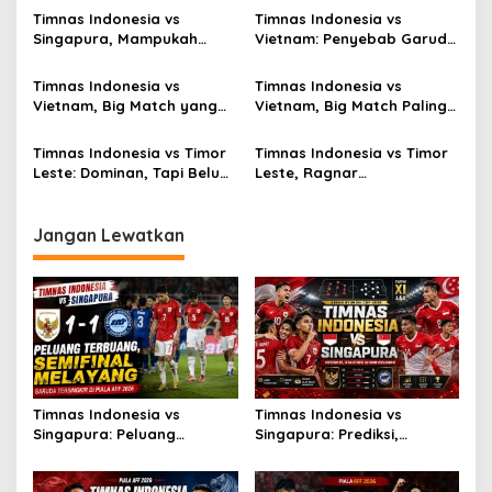
Melayang
Timnas Indonesia vs
Timnas Indonesia vs
Singapura, Mampukah
Vietnam: Penyebab Garuda
Garuda Bangkit?
Tak Berkutik
Timnas Indonesia vs
Timnas Indonesia vs
Vietnam, Big Match yang
Vietnam, Big Match Paling
Paling Dinanti
Dinanti AFF 2026
Timnas Indonesia vs Timor
Timnas Indonesia vs Timor
Leste: Dominan, Tapi Belum
Leste, Ragnar
Sempurna
Oratmangoen Siap Tampil?
Jangan Lewatkan
Timnas Indonesia vs
Timnas Indonesia vs
Singapura: Peluang
Singapura: Prediksi,
Terbuang, Semifinal
Starting XI dan Peluang
Melayang