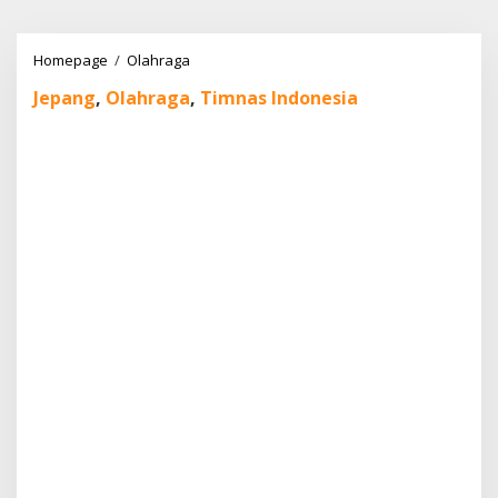
Lewati
ke
konten
Timnas
Homepage
/
Olahraga
Indonesia
Jepang
,
Olahraga
,
Timnas Indonesia
Kalah
Telak
dari
Jepang,
Apa
yang
Salah?