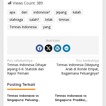
Views Count:
389
apa
dari
indonesia?
Jepang
kalah
olahraga
salah?
telak
timnas
Timnas Indonesia
yang
Ikuti Kami
Navigasi
Pos sebelumnya
Pos berikutnya
Timnas Indonesia Dihajar
Timnas Indonesia Dikepung
pos
Jepang 0-6: Statistik dan
Arab di Ronde Empat,
Rapor Pemain
Bagaimana Peluangnya?
Posting Terkait
Timnas Indonesia vs
Timnas Indonesia vs
Singapura: Peluang
Singapura: Prediksi,
Terbuang, Semifinal
Starting XI dan Peluang