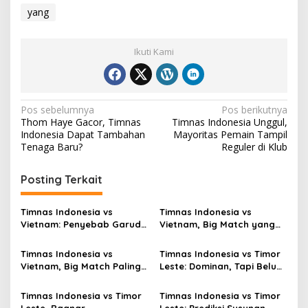
yang
Ikuti Kami
Navigasi
Pos sebelumnya
Pos berikutnya
Thom Haye Gacor, Timnas
Timnas Indonesia Unggul,
pos
Indonesia Dapat Tambahan
Mayoritas Pemain Tampil
Tenaga Baru?
Reguler di Klub
Posting Terkait
Timnas Indonesia vs
Timnas Indonesia vs
Vietnam: Penyebab Garuda
Vietnam, Big Match yang
Tak Berkutik
Paling Dinanti
Timnas Indonesia vs
Timnas Indonesia vs Timor
Vietnam, Big Match Paling
Leste: Dominan, Tapi Belum
Dinanti AFF 2026
Sempurna
Timnas Indonesia vs Timor
Timnas Indonesia vs Timor