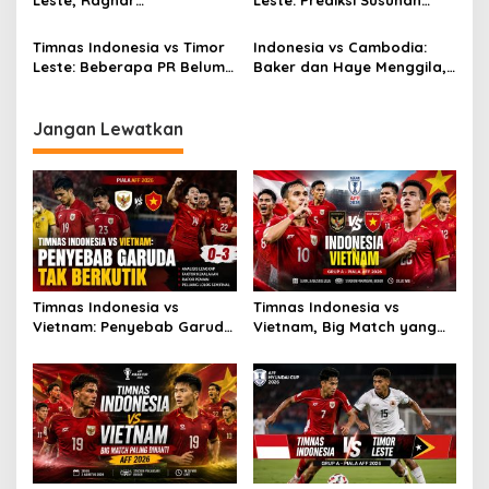
Leste, Ragnar
Leste: Prediksi Susunan
Oratmangoen Siap Tampil?
Pemain
Timnas Indonesia vs Timor
Indonesia vs Cambodia:
Leste: Beberapa PR Belum
Baker dan Haye Menggila,
Beres
Skor 5-1!
Jangan Lewatkan
Timnas Indonesia vs
Timnas Indonesia vs
Vietnam: Penyebab Garuda
Vietnam, Big Match yang
Tak Berkutik
Paling Dinanti