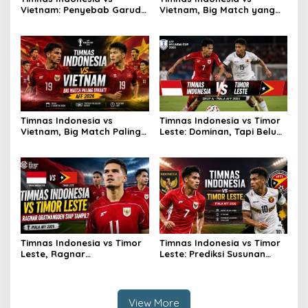
Vietnam: Penyebab Garuda
Vietnam, Big Match yang
Tak Berkutik
Paling Dinanti
Timnas Indonesia vs
Timnas Indonesia vs Timor
Vietnam, Big Match Paling
Leste: Dominan, Tapi Belum
Dinanti AFF 2026
Sempurna
Timnas Indonesia vs Timor
Timnas Indonesia vs Timor
Leste, Ragnar
Leste: Prediksi Susunan
Oratmangoen Siap Tampil?
Pemain
View More