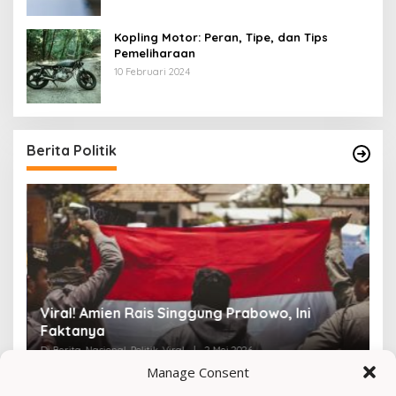
Kopling Motor: Peran, Tipe, dan Tips
Pemeliharaan
10 Februari 2024
Berita Politik
Viral! Amien Rais Singgung Prabowo, Ini
4
Faktanya
Ir
Di Berita, Nasional, Politik, Viral
|
2 Mei 2026
Di 
Manage Consent