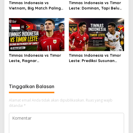
Timnas Indonesia vs
Timnas Indonesia vs Timor
Vietnam, Big Match Paling
Leste: Dominan, Tapi Belum
Dinanti AFF 2026
Sempurna
Timnas Indonesia vs Timor
Timnas Indonesia vs Timor
Leste, Ragnar
Leste: Prediksi Susunan
Oratmangoen Siap Tampil?
Pemain
Tinggalkan Balasan
Alamat email Anda tidak akan dipublikasikan.
Ruas yang wajib
ditandai
*