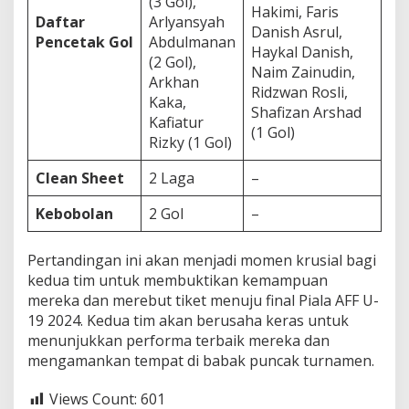
(3 Gol),
Hakimi, Faris
Daftar
Arlyansyah
Danish Asrul,
Pencetak Gol
Abdulmanan
Haykal Danish,
(2 Gol),
Naim Zainudin,
Arkhan
Ridzwan Rosli,
Kaka,
Shafizan Arshad
Kafiatur
(1 Gol)
Rizky (1 Gol)
Clean Sheet
2 Laga
–
Kebobolan
2 Gol
–
Pertandingan ini akan menjadi momen krusial bagi
kedua tim untuk membuktikan kemampuan
mereka dan merebut tiket menuju final Piala AFF U-
19 2024. Kedua tim akan berusaha keras untuk
menunjukkan performa terbaik mereka dan
mengamankan tempat di babak puncak turnamen.
Views Count:
601