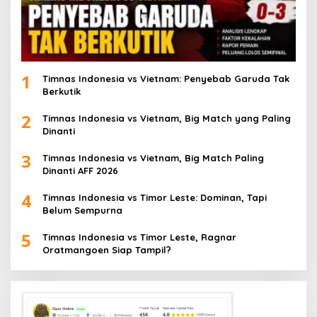
1
Timnas Indonesia vs Vietnam: Penyebab Garuda Tak
Berkutik
2
Timnas Indonesia vs Vietnam, Big Match yang Paling
Dinanti
3
Timnas Indonesia vs Vietnam, Big Match Paling
Dinanti AFF 2026
4
Timnas Indonesia vs Timor Leste: Dominan, Tapi
Belum Sempurna
5
Timnas Indonesia vs Timor Leste, Ragnar
Oratmangoen Siap Tampil?