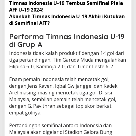
Timnas Indonesia U-19 Tembus Semifinal Piala
AFF U-19 2024!
Akankah Timnas Indonesia U-19 Akhiri Kutukan
di Semifinal AFF?
Performa Timnas Indonesia U-19
di Grup A
Indonesia tidak kalah produktif dengan 14 gol dari
tiga pertandingan. Tim Garuda Muda mengalahkan
Filipina 6-0, Kamboja 2-0, dan Timor Leste 6-2.
Enam pemain Indonesia telah mencetak gol,
dengan Jens Raven, Iqbal Gwijangge, dan Kadek
Arel masing-masing mencetak tiga gol. Di sisi
Malaysia, sembilan pemain telah mencetak gol,
dengan G. Pavithran sebagai top skor berkat
empat golnya.
Pertandingan semifinal antara Indonesia dan
Malaysia akan digelar di Stadion Gelora Bung