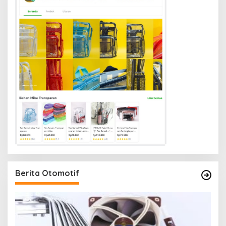
Berita Otomotif