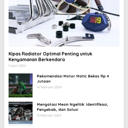
Kipas Radiator Optimal Penting untuk
Kenyamanan Berkendara
3 April 2024
Rekomendasi Motor Matic Bekas Rp 4
Jutaan
16 Februari 2024
Mengatasi Mesin Ngelitik: Identifikasi,
Penyebab, dan Solusi
13 Februari 2024