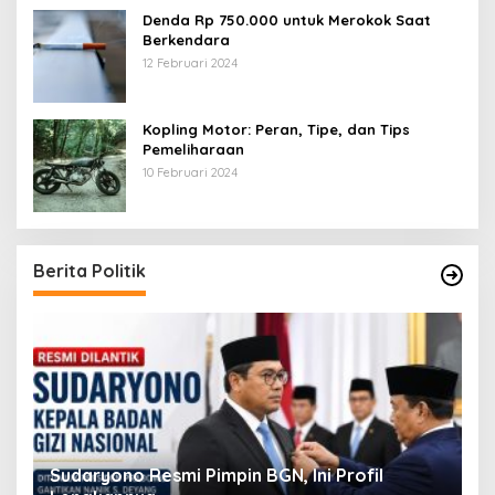
Denda Rp 750.000 untuk Merokok Saat
Berkendara
12 Februari 2024
Kopling Motor: Peran, Tipe, dan Tips
Pemeliharaan
10 Februari 2024
Berita Politik
Viral! Amien Rais Singgung Prabowo, Ini
4