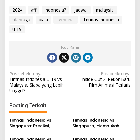
2024
aff
indonesia?
jadwal
malaysia
olahraga
piala
semifinal
Timnas Indonesia
u-19
Ikuti Kami
Navigasi
Pos sebelumnya
Pos berikutnya
Timnas Indonesia U-19 vs
Inside Out 2: Rekor Baru
pos
Malaysia, Siapa yang Lebih
Film Animasi Terlaris
Unggul?
Posting Terkait
Timnas Indonesia vs
Timnas Indonesia vs
Singapura: Prediksi,
Singapura, Mampukah
Starting XI dan Peluang
Garuda Bangkit?
Timnas Indonesia vs
Timnas Indonesia vs