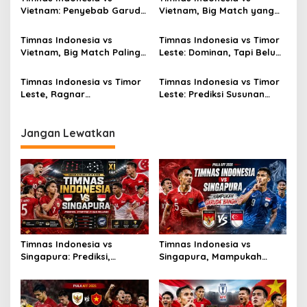
Vietnam: Penyebab Garuda
Vietnam, Big Match yang
Tak Berkutik
Paling Dinanti
Timnas Indonesia vs
Timnas Indonesia vs Timor
Vietnam, Big Match Paling
Leste: Dominan, Tapi Belum
Dinanti AFF 2026
Sempurna
Timnas Indonesia vs Timor
Timnas Indonesia vs Timor
Leste, Ragnar
Leste: Prediksi Susunan
Oratmangoen Siap Tampil?
Pemain
Jangan Lewatkan
Timnas Indonesia vs
Timnas Indonesia vs
Singapura: Prediksi,
Singapura, Mampukah
Starting XI dan Peluang
Garuda Bangkit?