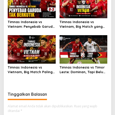
Timnas Indonesia vs
Timnas Indonesia vs
Vietnam: Penyebab Garuda
Vietnam, Big Match yang
Tak Berkutik
Paling Dinanti
Timnas Indonesia vs
Timnas Indonesia vs Timor
Vietnam, Big Match Paling
Leste: Dominan, Tapi Belum
Dinanti AFF 2026
Sempurna
Tinggalkan Balasan
Alamat email Anda tidak akan dipublikasikan.
Ruas yang wajib
ditandai
*