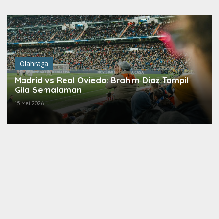
Lewati
ke
konten
Olahraga
Madrid vs Real Oviedo: Brahim Diaz Tampil
Gila Semalaman
15 Mei 2026