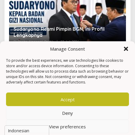
Sudaryono Resmi Pimpin BGN, Ini Profil
V
Lengkapnya
F
Di Berita, Nasional, Politik
|
22 Juli 2026
Di 
Manage Consent
To provide the best experiences, we use technologies like cookies to
store and/or access device information. Consenting to these
technologies will allow us to process data such as browsing behavior or
unique IDs on this site. Not consenting or withdrawing consent, may
adversely affect certain features and functions.
Accept
Deny
View preferences
Hak Cipta © Newkarma
Privacy Policy & Terms of Service
Indeks Berita