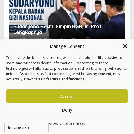
Sudaryono Resmi Pimpin BGN, Ini Profil
V
Lengkapnya
F
Di Berita, Nasional, Politik
|
22 Juli 2026
Di 
Manage Consent
To provide the best experiences, we use technologies like cookies to
store and/or access device information. Consenting to these
technologies will allow us to process data such as browsing behavior or
unique IDs on this site. Not consenting or withdrawing consent, may
adversely affect certain features and functions.
Accept
Deny
View preferences
Hak Cipta © Newkarma
Privacy Policy & Terms of Service
Indeks Berita