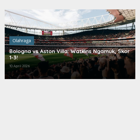
Lewati
ke
konten
Olahraga
Bologna vs Aston Villa: Watkins Ngamuk, Skor
1-3!
10 April 2026