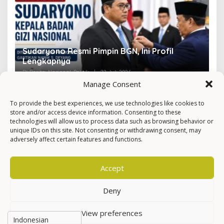
Sudaryono Resmi Pimpin BGN, Ini Profil
V
Lengkapnya
F
Di Berita, Nasional, Politik
|
22 Juli 2026
Di 
Manage Consent
To provide the best experiences, we use technologies like cookies to
store and/or access device information. Consenting to these
technologies will allow us to process data such as browsing behavior or
unique IDs on this site. Not consenting or withdrawing consent, may
adversely affect certain features and functions.
Accept
Deny
View preferences
Hak Cipta © Newkarma
Privacy Policy & Terms of Service
Indeks Berita