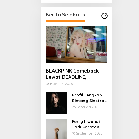
Berita Selebritis
BLACKPINK Comeback
Lewat DEADLINE,
YouTube Tembus 100
28 Februari 2026
Juta Subscriber
Profil Lengkap
Bintang Sinetron
Mencintai Ipar
26 Februari 2026
Sendiri
Ferry Irwandi
Jadi Sorotan,
Begini Latar
10 September 2025
Belakang dan