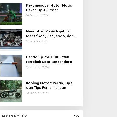
Rekomendasi Motor Matic
Bekas Rp 4 Jutaan
16 Februari 2024
Mengatasi Mesin Ngelitik:
Identifikasi, Penyebab, dan
Solusi
13 Februari 2024
Denda Rp 750.000 untuk
Merokok Saat Berkendara
12 Februari 2024
Kopling Motor: Peran, Tipe,
dan Tips Pemeliharaan
10 Februari 2024
Berita Politik