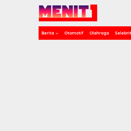
Lewati
ke
konten
Berita
Otomotif
Olahraga
Selebrit