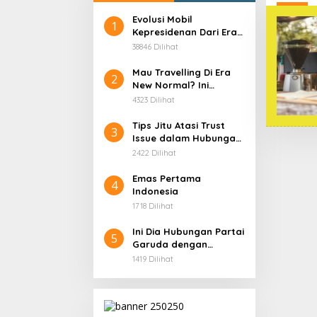
Evolusi Mobil
1
Kepresidenan Dari Era
Soekarno
38846 Dilihat
Mau Travelling Di Era
2
New Normal? Ini
Beberapa Hal Yang
4323 Dilihat
Harus Kamu
Persiapkan!
Tips Jitu Atasi Trust
3
Issue dalam Hubungan,
Dijamin Ampuh!
2422 Dilihat
Emas Pertama
4
Indonesia
1718 Dilihat
Ini Dia Hubungan Partai
5
Garuda dengan
Gerindra
1419 Dilihat