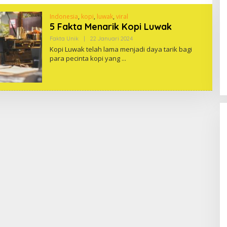
Indonesia
,
kopi
,
luwak
,
viral
5 Fakta Menarik Kopi Luwak
Oleh
Fakta Unik
|
22 Januari 2024
One
Kopi Luwak telah lama menjadi daya tarik bagi
para pecinta kopi yang