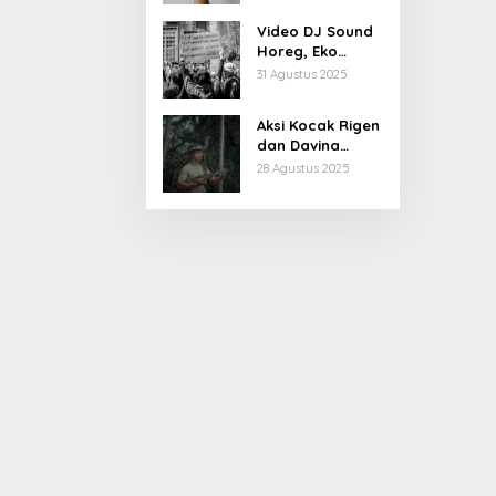
Kiprahnya
Video DJ Sound
Horeg, Eko
Patrio Buka
31 Agustus 2025
Suara
Aksi Kocak Rigen
dan Davina
Karamoy di Film
28 Agustus 2025
Baru