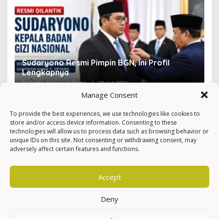
Sudaryono Resmi Pimpin BGN, Ini Profil
V
Lengkapnya
F
Di Berita, Nasional, Politik
|
22 Juli 2026
Di 
Manage Consent
To provide the best experiences, we use technologies like cookies to
store and/or access device information. Consenting to these
technologies will allow us to process data such as browsing behavior or
unique IDs on this site. Not consenting or withdrawing consent, may
adversely affect certain features and functions.
Accept
Deny