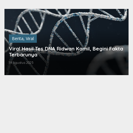
Lewati
ke
konten
Berita
,
Viral
Viral Hasil Tes DNA Ridwan Kamil, Begini Fakta
Terbarunya
19 Agustus 2025