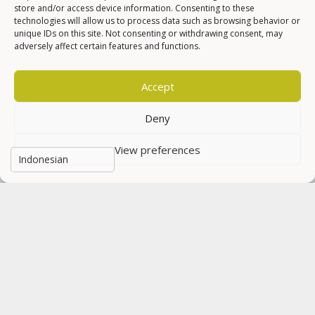
store and/or access device information. Consenting to these
technologies will allow us to process data such as browsing behavior or
Mengatasi Mesin Ngelitik: Identifikasi,
unique IDs on this site. Not consenting or withdrawing consent, may
Penyebab, dan Solusi
adversely affect certain features and functions.
13 Februari 2024
Accept
Denda Rp 750.000 untuk Merokok Saat
Berkendara
Deny
12 Februari 2024
View preferences
Kopling Motor: Peran, Tipe, dan Tips
Pemeliharaan
10 Februari 2024
Berita Politik