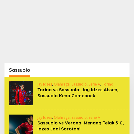
Sassuolo
Jay Idzes
,
Olahraga
,
Sassuolo
,
Serie A
,
Torino
Torino vs Sassuolo: Jay Idzes Absen,
Sassuolo Kena Comeback
Jay Idzes
,
Olahraga
,
Sassuolo
,
Serie A
Sassuolo vs Verona: Menang Telak 3-0,
Idzes Jadi Sorotan!