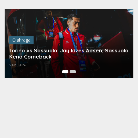
Lewati
ke
konten
Olahraga
Torino vs Sassuolo: Jay Idzes Absen, Sassuolo
Kena Comeback
9 Mei 2026