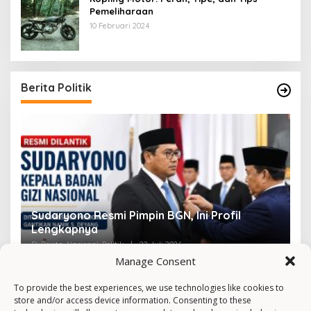
Pemeliharaan
10 Februari 2024
Berita Politik
Sudaryono Resmi Pimpin BGN, Ini Profil
V
Lengkapnya
F
Di Berita, Nasional, Politik
|
22 Juli 2026
Di 
Manage Consent
To provide the best experiences, we use technologies like cookies to
store and/or access device information. Consenting to these