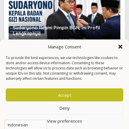
Sudaryono Resmi Pimpin BGN, Ini Profil
V
Lengkapnya
F
Di Berita, Nasional, Politik
|
22 Juli 2026
Di 
Manage Consent
To provide the best experiences, we use technologies like cookies to
store and/or access device information. Consenting to these
technologies will allow us to process data such as browsing behavior or
unique IDs on this site. Not consenting or withdrawing consent, may
adversely affect certain features and functions.
Accept
Deny
View preferences
Hak Cipta © Newkarma
Privacy Policy & Terms of Service
Indeks Berita