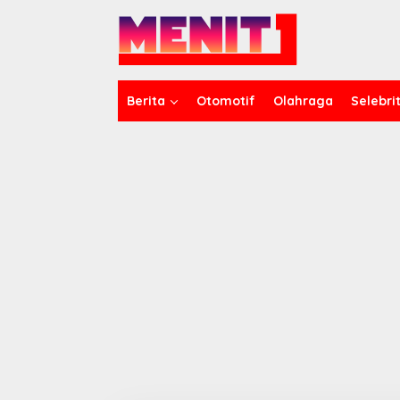
Lewati
ke
konten
Berita
Otomotif
Olahraga
Selebrit