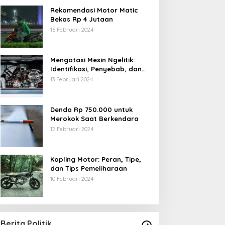
Rekomendasi Motor Matic
Bekas Rp 4 Jutaan
16 Februari 2024
Mengatasi Mesin Ngelitik:
Identifikasi, Penyebab, dan
Solusi
13 Februari 2024
Denda Rp 750.000 untuk
Merokok Saat Berkendara
12 Februari 2024
Kopling Motor: Peran, Tipe,
dan Tips Pemeliharaan
10 Februari 2024
Berita Politik