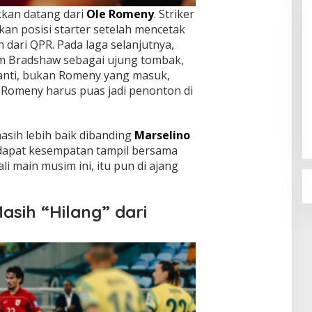
kkan datang dari
Ole Romeny
. Striker
kan posisi starter setelah mencetak
h dari QPR. Pada laga selanjutnya,
Tom Bradshaw sebagai ujung tombak,
anti, bukan Romeny yang masuk,
Sudaryono Resmi Pimpin BGN, Ini
, Romeny harus puas jadi penonton di
Profil Lengkapnya
Di Berita, Nasional, Politik
|
22 Juli 2026
asih lebih baik dibanding
Marselino
ndapat kesempatan tampil bersama
li main musim ini, itu pun di ajang
sih “Hilang” dari