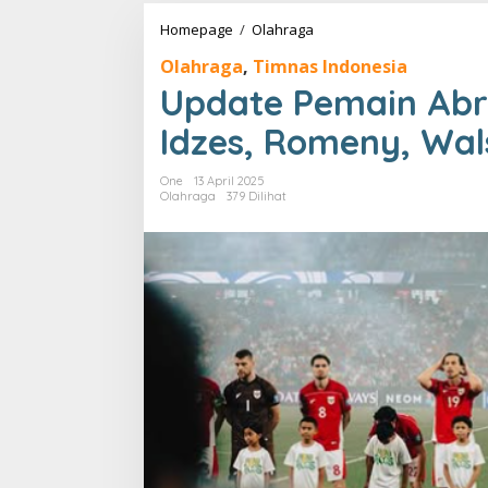
Update
Homepage
/
Olahraga
Pemain
Olahraga
,
Timnas Indonesia
Abroad
Timnas
Update Pemain Abr
Indonesia:
Idzes,
Idzes, Romeny, Wal
Romeny,
Walsh,
One
13 April 2025
Tjoe-
Olahraga
379 Dilihat
A-
On