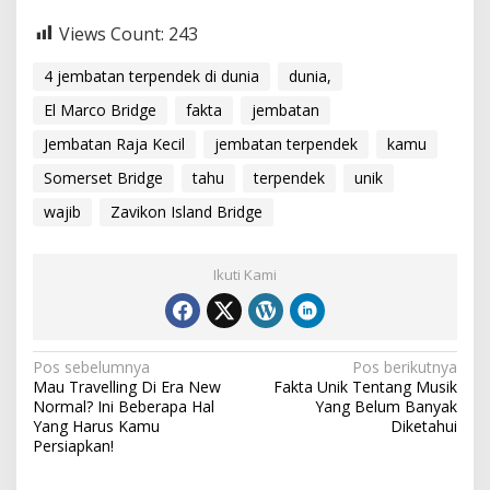
Views Count:
243
4 jembatan terpendek di dunia
dunia,
El Marco Bridge
fakta
jembatan
Jembatan Raja Kecil
jembatan terpendek
kamu
Somerset Bridge
tahu
terpendek
unik
wajib
Zavikon Island Bridge
Ikuti Kami
Navigasi
Pos sebelumnya
Pos berikutnya
Mau Travelling Di Era New
Fakta Unik Tentang Musik
pos
Normal? Ini Beberapa Hal
Yang Belum Banyak
Yang Harus Kamu
Diketahui
Persiapkan!