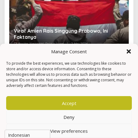
4 Fakta Mengejutkan di Perang AS-Israel vs
R
Iran
K
Di Berita, Internasional, Politik, Viral
|
11 Maret 2026
Di 
Manage Consent
To provide the best experiences, we use technologies like cookies to
store and/or access device information. Consenting to these
technologies will allow us to process data such as browsing behavior or
unique IDs on this site. Not consenting or withdrawing consent, may
adversely affect certain features and functions.
Accept
Deny
View preferences
Hak Cipta © Newkarma
Privacy Policy & Terms of Service
Indeks Berita