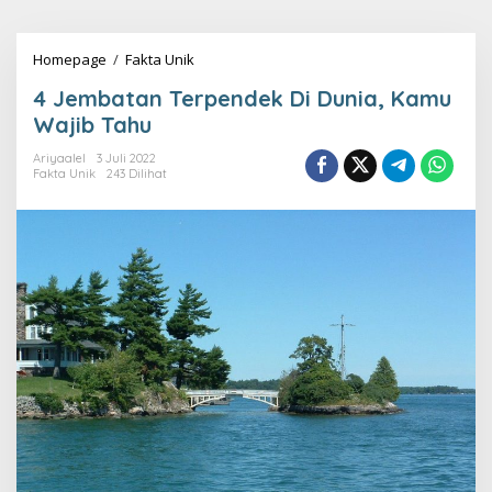
Lewati
ke
konten
4
Homepage
/
Fakta Unik
Jembatan
4 Jembatan Terpendek Di Dunia, Kamu
Terpendek
Di
Wajib Tahu
Dunia,
Kamu
Ariyaalel
3 Juli 2022
Fakta Unik
243 Dilihat
Wajib
Tahu