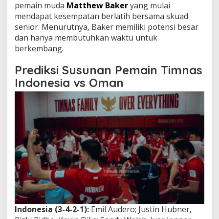
pemain muda
Matthew Baker
yang mulai
mendapat kesempatan berlatih bersama skuad
senior. Menurutnya, Baker memiliki potensi besar
dan hanya membutuhkan waktu untuk
berkembang.
Prediksi Susunan Pemain Timnas
Indonesia vs Oman
Indonesia (3-4-2-1):
Emil Audero; Justin Hubner,