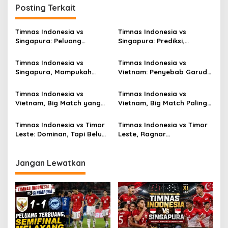
Posting Terkait
Timnas Indonesia vs
Timnas Indonesia vs
Singapura: Peluang
Singapura: Prediksi,
Terbuang, Semifinal
Starting XI dan Peluang
Melayang
Timnas Indonesia vs
Timnas Indonesia vs
Singapura, Mampukah
Vietnam: Penyebab Garuda
Garuda Bangkit?
Tak Berkutik
Timnas Indonesia vs
Timnas Indonesia vs
Vietnam, Big Match yang
Vietnam, Big Match Paling
Paling Dinanti
Dinanti AFF 2026
Timnas Indonesia vs Timor
Timnas Indonesia vs Timor
Leste: Dominan, Tapi Belum
Leste, Ragnar
Sempurna
Oratmangoen Siap Tampil?
Jangan Lewatkan