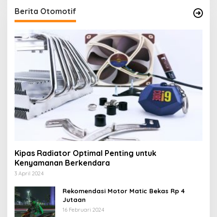
Berita Otomotif
Kipas Radiator Optimal Penting untuk
Kenyamanan Berkendara
3 April 2024
Rekomendasi Motor Matic Bekas Rp 4
Jutaan
16 Februari 2024