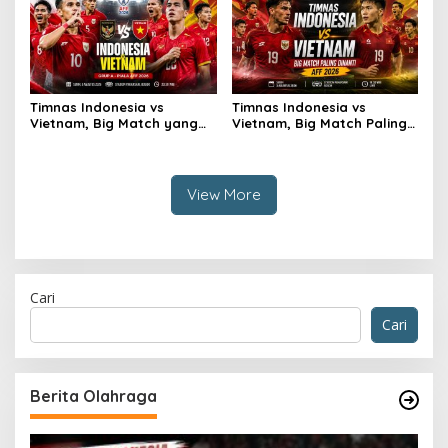
Timnas Indonesia vs
Timnas Indonesia vs
Vietnam, Big Match yang
Vietnam, Big Match Paling
Paling Dinanti
Dinanti AFF 2026
View More
Cari
Cari
Berita Olahraga