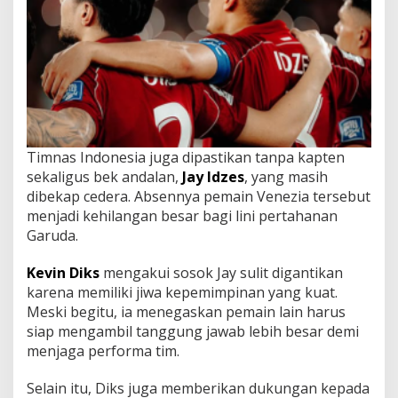
Timnas Indonesia juga dipastikan tanpa kapten
sekaligus bek andalan,
Jay Idzes
, yang masih
dibekap cedera. Absennya pemain Venezia tersebut
menjadi kehilangan besar bagi lini pertahanan
Garuda.
Kevin Diks
mengakui sosok Jay sulit digantikan
karena memiliki jiwa kepemimpinan yang kuat.
Meski begitu, ia menegaskan pemain lain harus
siap mengambil tanggung jawab lebih besar demi
menjaga performa tim.
Selain itu, Diks juga memberikan dukungan kepada