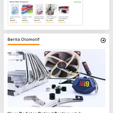
Berita Otomotif