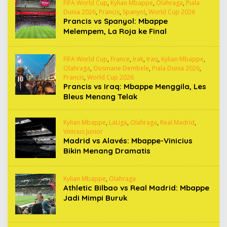
FIFA World Cup
,
Kylian Mbappe
,
Olahraga
,
Piala
Dunia 2026
,
Prancis
,
Spanyol
,
World Cup 2026
Prancis vs Spanyol: Mbappe
Melempem, La Roja ke Final
FIFA World Cup
,
France
,
Irak
,
Iraq
,
Kylian Mbappe
,
Olahraga
,
Ousmane Dembele
,
Piala Dunia 2026
,
Prancis
,
World Cup 2026
Prancis vs Iraq: Mbappe Menggila, Les
Bleus Menang Telak
Kylian Mbappe
,
LaLiga
,
Olahraga
,
Real Madrid
,
Vinicius Junior
Madrid vs Alavés: Mbappe-Vinicius
Bikin Menang Dramatis
Kylian Mbappe
,
Olahraga
Athletic Bilbao vs Real Madrid: Mbappe
Jadi Mimpi Buruk