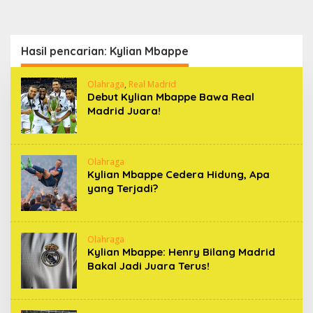
Hasil pencarian: Kylian Mbappe
Olahraga
,
Real Madrid
Debut Kylian Mbappe Bawa Real
Madrid Juara!
Olahraga
Kylian Mbappe Cedera Hidung, Apa
yang Terjadi?
Olahraga
Kylian Mbappe: Henry Bilang Madrid
Bakal Jadi Juara Terus!