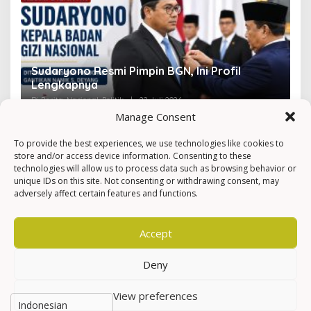
Sudaryono Resmi Pimpin BGN, Ini Profil
V
Lengkapnya
F
Di Berita, Nasional, Politik
|
22 Juli 2026
Di 
Manage Consent
To provide the best experiences, we use technologies like cookies to
store and/or access device information. Consenting to these
technologies will allow us to process data such as browsing behavior or
unique IDs on this site. Not consenting or withdrawing consent, may
adversely affect certain features and functions.
Accept
Deny
View preferences
Hak Cipta © Newkarma
Privacy Policy & Terms of Service
Indeks Berita