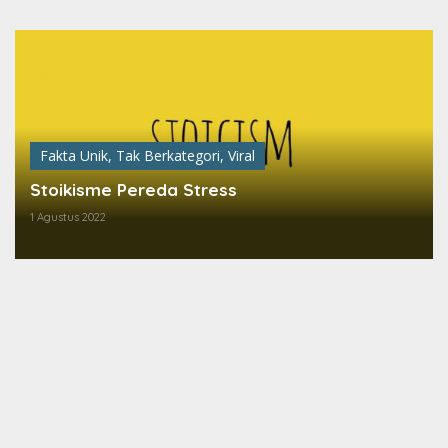
Lewati
ke
konten
Fakta Unik
,
Tak Berkategori
,
Viral
Stoikisme Pereda Stress
1 Agustus 2022