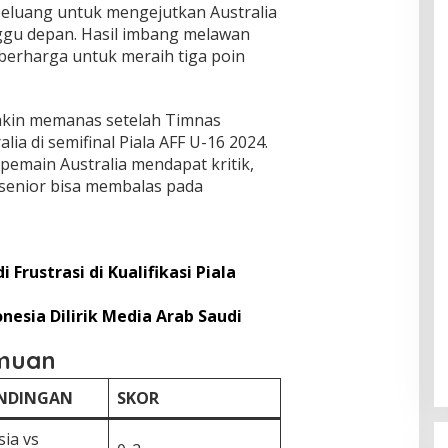
peluang untuk mengejutkan Australia
ggu depan. Hasil imbang melawan
 berharga untuk meraih tiga poin
makin memanas setelah Timnas
lia di semifinal Piala AFF U-16 2024.
 pemain Australia mendapat kritik,
senior bisa membalas pada
Frustrasi di Kualifikasi Piala
esia Dilirik Media Arab Saudi
emuan
NDINGAN
SKOR
ia vs