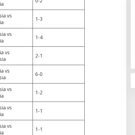
0-2
ia
ia vs
1-3
ia
ia vs
1-4
Sudaryono Resmi Pimpin BGN, Ini
ia
Profil Lengkapnya
ia vs
Di Berita, Nasional, Politik
|
22 Juli 2026
2-1
sia
ia vs
6-0
sia
ia vs
1-2
ia
ia vs
1-1
ia
ia vs
1-1
ia