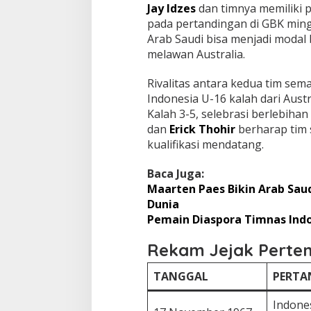
Jay Idzes
dan timnya memiliki 
pada pertandingan di GBK min
Arab Saudi bisa menjadi modal
melawan Australia.
Rivalitas antara kedua tim se
Indonesia U-16 kalah dari Austra
Kalah 3-5, selebrasi berlebihan
dan
Erick Thohir
berharap tim 
kualifikasi mendatang.
Baca Juga:
Maarten Paes Bikin Arab Saudi 
Dunia
Pemain Diaspora Timnas Indon
Rekam Jejak Pert
TANGGAL
PERTA
Indones