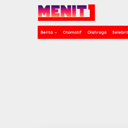
Lewati
ke
konten
Berita
Otomotif
Olahraga
Selebrit