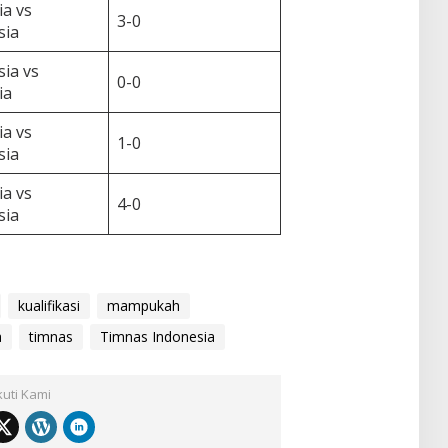
ia vs
3-0
sia
ia vs
0-0
ia
ia vs
1-0
sia
ia vs
4-0
sia
kualifikasi
mampukah
a
timnas
Timnas Indonesia
kuti Kami