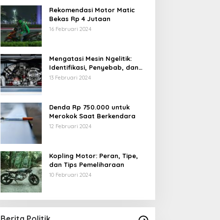
Rekomendasi Motor Matic
Bekas Rp 4 Jutaan
16 Februari 2024
Mengatasi Mesin Ngelitik:
Identifikasi, Penyebab, dan
Solusi
13 Februari 2024
Denda Rp 750.000 untuk
Merokok Saat Berkendara
12 Februari 2024
Kopling Motor: Peran, Tipe,
dan Tips Pemeliharaan
10 Februari 2024
Berita Politik