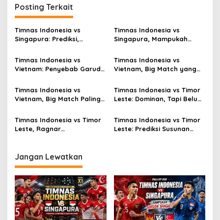
Posting Terkait
Timnas Indonesia vs
Timnas Indonesia vs
Singapura: Prediksi,
Singapura, Mampukah
Starting XI dan Peluang
Garuda Bangkit?
Timnas Indonesia vs
Timnas Indonesia vs
Vietnam: Penyebab Garuda
Vietnam, Big Match yang
Tak Berkutik
Paling Dinanti
Timnas Indonesia vs
Timnas Indonesia vs Timor
Vietnam, Big Match Paling
Leste: Dominan, Tapi Belum
Dinanti AFF 2026
Sempurna
Timnas Indonesia vs Timor
Timnas Indonesia vs Timor
Leste, Ragnar
Leste: Prediksi Susunan
Oratmangoen Siap Tampil?
Pemain
Jangan Lewatkan