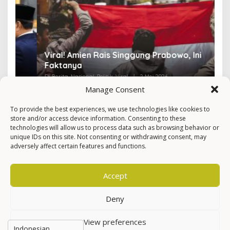
Viral! Amien Rais Singgung Prabowo, Ini
4
Faktanya
Ir
Di Berita, Nasional, Politik, Viral
|
2 Mei 2026
Di 
Manage Consent
To provide the best experiences, we use technologies like cookies to
store and/or access device information. Consenting to these
technologies will allow us to process data such as browsing behavior or
unique IDs on this site. Not consenting or withdrawing consent, may
adversely affect certain features and functions.
Accept
Deny
View preferences
Hak Cipta © Newkarma
Privacy Policy & Terms of Service