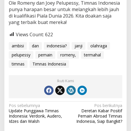
Ole Romeny dan Joey Pelupessy, Timnas Indonesia
punya harapan besar untuk melangkah lebih jauh
di kualifikasi Piala Dunia 2026. Kita doakan saja
yang terbaik buat mereka!
Views Count:
622
ambisi
dan
indonesia?
janji
olahraga
pelupessy
pemain
romeny,
termahal
timnas
Timnas Indonesia
Ikuti Kami
Navigasi
Pos sebelumnya
Pos berikutnya
Update Punggawa Timnas
Deretan Kabar Positif
pos
Indonesia: Verdonk, Audero,
Pemain Abroad Timnas
Idzes dan Walsh
Indonesia, Siap Bangkit?