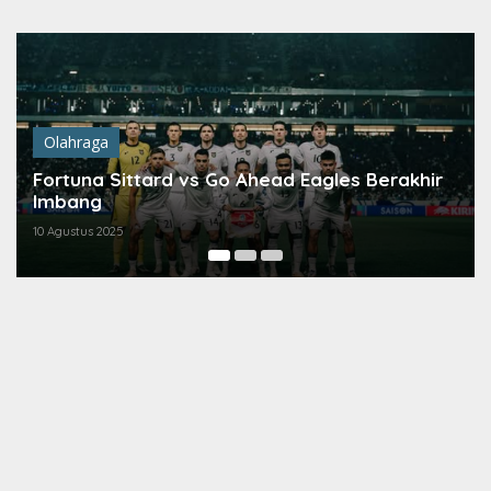
Lewati
ke
konten
Olahraga
Fortuna Sittard vs Go Ahead Eagles Berakhir
Imbang
10 Agustus 2025