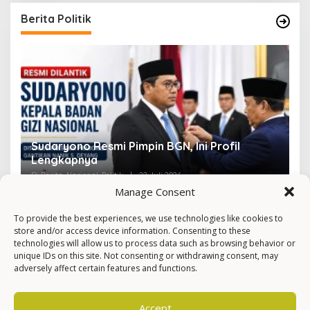
Berita Politik
Sudaryono Resmi Pimpin BGN, Ini Profil
V
Lengkapnya
F
Di Berita, Nasional, Politik
|
22 Juli 2026
Di 
Manage Consent
To provide the best experiences, we use technologies like cookies to
store and/or access device information. Consenting to these
technologies will allow us to process data such as browsing behavior or
unique IDs on this site. Not consenting or withdrawing consent, may
adversely affect certain features and functions.
Accept