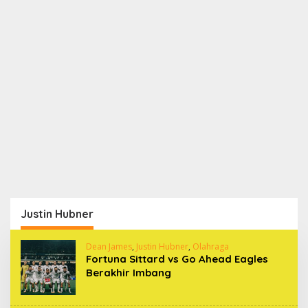
Justin Hubner
Dean James
,
Justin Hubner
,
Olahraga
Fortuna Sittard vs Go Ahead Eagles
Berakhir Imbang