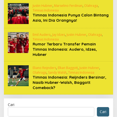
Justin Hubner
,
Marselino Ferdinan
,
Olahraga
,
Timnas Indonesia
Timnas Indonesia Punya Calon Bintang
Asia, Ini Dia Orangnya!
Emil Audero
,
Jay Idzes
,
Justin Hubner
,
Olahraga
,
Timnas Indonesia
Rumor Terbaru Transfer Pemain
Timnas Indonesia: Audero, Idzes,
Hubner
Eliano Reijnders
,
Elkan Baggott
,
Justin Hubner
,
Olahraga
,
Sandy Walsh
,
Timnas Indonesia
Timnas Indonesia: Reijnders Bersinar,
Nasib Hubner-Walsh, Baggott
Comeback?
Cari
Cari