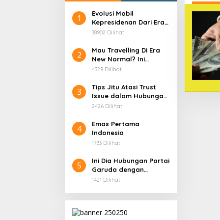
Evolusi Mobil
1
Kepresidenan Dari Era
Soekarno
38902 Dilihat
Mau Travelling Di Era
2
New Normal? Ini
Beberapa Hal Yang
4329 Dilihat
Harus Kamu
Persiapkan!
Tips Jitu Atasi Trust
3
Issue dalam Hubungan,
Dijamin Ampuh!
2426 Dilihat
Emas Pertama
4
Indonesia
1733 Dilihat
Ini Dia Hubungan Partai
5
Garuda dengan
Gerindra
1421 Dilihat