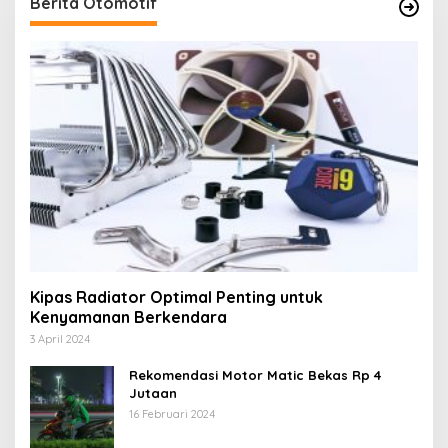
Berita Otomotif
Kipas Radiator Optimal Penting untuk
Kenyamanan Berkendara
3 April 2024
Rekomendasi Motor Matic Bekas Rp 4
Jutaan
16 Februari 2024