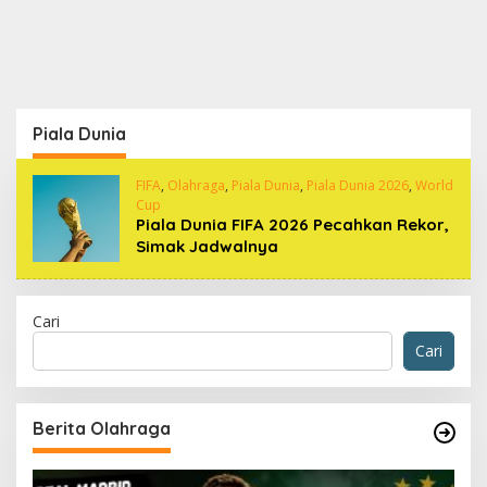
Piala Dunia
FIFA
,
Olahraga
,
Piala Dunia
,
Piala Dunia 2026
,
World
Cup
Piala Dunia FIFA 2026 Pecahkan Rekor,
Simak Jadwalnya
Cari
Cari
Berita Olahraga