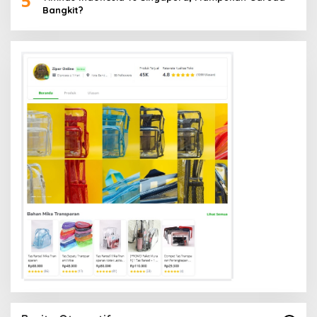
5
Bangkit?