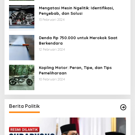
Mengatasi Mesin Ngelitik: Identifikasi,
Penyebab, dan Solusi
13 Februari 2024
Denda Rp 750.000 untuk Merokok Saat
Berkendara
12 Februari 2024
Kopling Motor: Peran, Tipe, dan Tips
Pemeliharaan
10 Februari 2024
Berita Politik