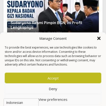
Sudaryono Resmi Pimpin BGN, Ini Profil
V
Lengkapnya
F
Di Berita, Nasional, Politik
|
22 Juli 2026
Di 
Manage Consent
To provide the best experiences, we use technologies like cookies to
store and/or access device information. Consenting to these
technologies will allow us to process data such as browsing behavior or
unique IDs on this site. Not consenting or withdrawing consent, may
adversely affect certain features and functions.
Accept
Deny
View preferences
Hak Cipta © Newkarma
Privacy Policy & Terms of Service
Indeks Berita