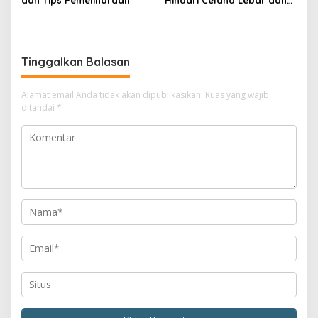
dan Tips Pemeliharaan
Hindari Celana Lebar dan
Jas Hujan Ponco
Tinggalkan Balasan
Alamat email Anda tidak akan dipublikasikan.
Ruas yang wajib
ditandai
*