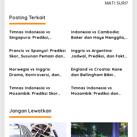
MATI SURI?
Posting Terkait
Timnas Indonesia vs
Indonesia vs Cambodia:
Singapura: Prediksi,
Baker dan Haye Menggila,
Starting XI dan Peluang
Skor 5-1!
Prancis vs Spanyol: Prediksi
Inggris vs Argentina:
Skor, Susunan Pemain dan
Jadwal, Prediksi, dan Fakta
H2H
Menarik
Norwegia vs Inggris:
England vs Croatia: Kane
Drama, Kontroversi, dan
dan Bellingham Bikin
Dua Gol Bellingham
Kroasia KO
Timnas Indonesia vs
Timnas Indonesia vs
Mozambik: Prediksi Skor
Mozambik: Prediksi dan
dan Lineup
Fakta Menarik
Jangan Lewatkan