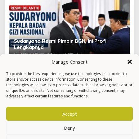
Viral! Amien Rais Singgung Prabowo, Ini
4
Faktanya
Ir
Di Berita, Nasional, Politik, Viral
|
2 Mei 2026
Di 
Manage Consent
To provide the best experiences, we use technologies like cookies to
store and/or access device information. Consenting to these
technologies will allow us to process data such as browsing behavior or
unique IDs on this site. Not consenting or withdrawing consent, may
adversely affect certain features and functions.
Accept
Deny