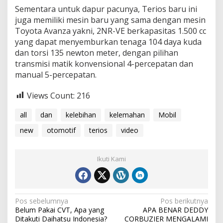
Sementara untuk dapur pacunya, Terios baru ini
juga memiliki mesin baru yang sama dengan mesin
Toyota Avanza yakni, 2NR-VE berkapasitas 1.500 cc
yang dapat menyemburkan tenaga 104 daya kuda
dan torsi 135 newton meter, dengan pilihan
transmisi matik konvensional 4-percepatan dan
manual 5-percepatan.
Views Count:
216
all
dan
kelebihan
kelemahan
Mobil
new
otomotif
terios
video
Ikuti Kami
Navigasi
Pos sebelumnya
Pos berikutnya
Belum Pakai CVT, Apa yang
APA BENAR DEDDY
pos
Ditakuti Daihatsu Indonesia?
CORBUZIER MENGALAMI