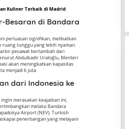
dan Kuliner Terbaik di Madrid
r-Besaran di Bandara
ni perluasan signifikan, melibatkan
an ruang tunggu yang lebih nyaman.
parkir pesawat bertambah dari
enurut Abdulkadir Uraloğlu, Menteri
imasi akan meningkatkan kapasitas
a menjadi 6 juta.
an dari Indonesia ke
ingin merasakan keajaiban ini,
pertimbangkan melalui Bandara
Kapadokya Airport (NEV). Turkish
maskapai penerbangan yang melayani