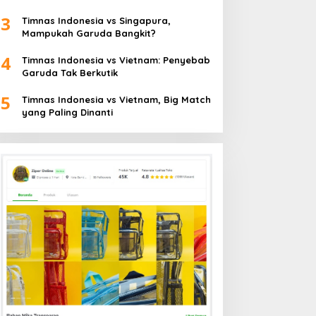
3
Timnas Indonesia vs Singapura,
Mampukah Garuda Bangkit?
4
Timnas Indonesia vs Vietnam: Penyebab
Garuda Tak Berkutik
5
Timnas Indonesia vs Vietnam, Big Match
yang Paling Dinanti