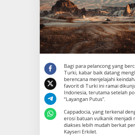
Bagi para pelancong yang berc
Turki, kabar baik datang meng
berencana menjelajahi keindaha
favorit di Turki ini ramai diku
Indonesia, terutama setelah po
“Layangan Putus”.
Cappadocia, yang terkenal den
erosi batuan vulkanik menjadi 
diakses lebih mudah berkat pe
Kayseri Erkilet.