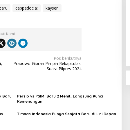
baru
cappadocia:
kayseri
kuti Kami
Sudaryono Resmi Pimpin BGN, Ini
Profil Lengkapnya
Di Berita, Nasional, Politik
|
22 Juli 2026
Pos berikutnya
i,
Prabowo-Gibran Pimpin Rekapitulasi
Suara Pilpres 2024
k Baru
Persib vs PSIM: Baru 2 Menit, Langsung Kunci
Kemenangan!
as
Timnas Indonesia Punya Senjata Baru di Lini Depan