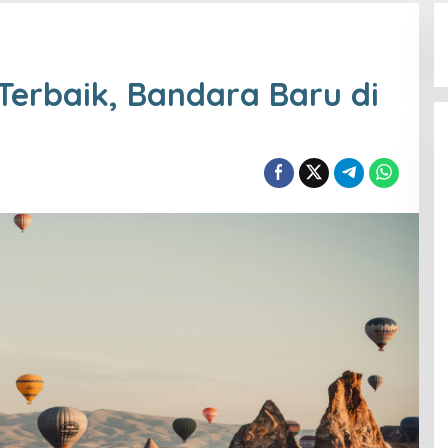
Terbaik, Bandara Baru di