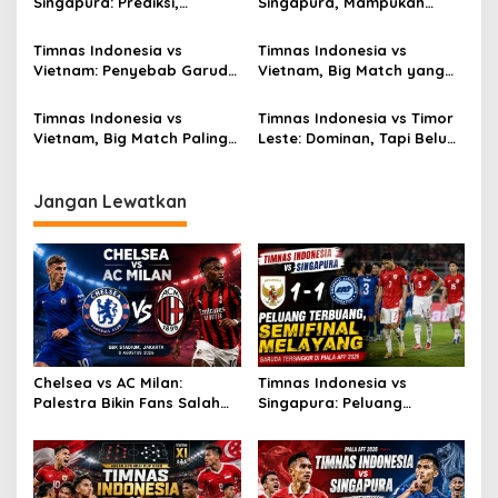
Singapura: Prediksi,
Singapura, Mampukah
Starting XI dan Peluang
Garuda Bangkit?
Timnas Indonesia vs
Timnas Indonesia vs
Vietnam: Penyebab Garuda
Vietnam, Big Match yang
Tak Berkutik
Paling Dinanti
Timnas Indonesia vs
Timnas Indonesia vs Timor
Vietnam, Big Match Paling
Leste: Dominan, Tapi Belum
Dinanti AFF 2026
Sempurna
Jangan Lewatkan
Chelsea vs AC Milan:
Timnas Indonesia vs
Palestra Bikin Fans Salah
Singapura: Peluang
Fokus!
Terbuang, Semifinal
Melayang