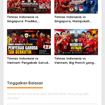
Timnas Indonesia vs
Timnas Indonesia vs
Singapura: Prediksi,
Singapura, Mampukah
Starting XI dan Peluang
Garuda Bangkit?
Timnas Indonesia vs
Timnas Indonesia vs
Vietnam: Penyebab Garuda
Vietnam, Big Match yang
Tak Berkutik
Paling Dinanti
Tinggalkan Balasan
Alamat email Anda tidak akan dipublikasikan.
Ruas yang wajib
ditandai
*