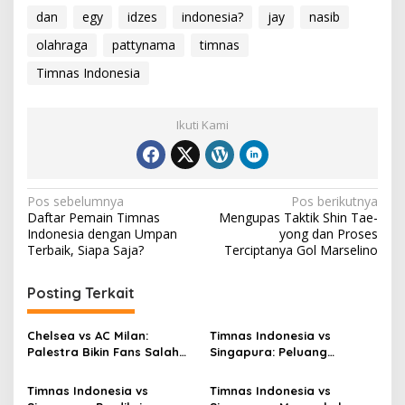
dan
egy
idzes
indonesia?
jay
nasib
olahraga
pattynama
timnas
Timnas Indonesia
Ikuti Kami
Navigasi
Pos sebelumnya
Pos berikutnya
Daftar Pemain Timnas
Mengupas Taktik Shin Tae-
pos
Indonesia dengan Umpan
yong dan Proses
Terbaik, Siapa Saja?
Terciptanya Gol Marselino
Posting Terkait
Chelsea vs AC Milan:
Timnas Indonesia vs
Palestra Bikin Fans Salah
Singapura: Peluang
Fokus!
Terbuang, Semifinal
Melayang
Timnas Indonesia vs
Timnas Indonesia vs