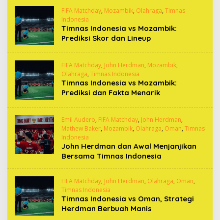
FIFA Matchday
,
Mozambik
,
Olahraga
,
Timnas
Indonesia
Timnas Indonesia vs Mozambik:
Prediksi Skor dan Lineup
FIFA Matchday
,
John Herdman
,
Mozambik
,
Olahraga
,
Timnas Indonesia
Timnas Indonesia vs Mozambik:
Prediksi dan Fakta Menarik
Emil Audero
,
FIFA Matchday
,
John Herdman
,
Mathew Baker
,
Mozambik
,
Olahraga
,
Oman
,
Timnas
Indonesia
John Herdman dan Awal Menjanjikan
Bersama Timnas Indonesia
FIFA Matchday
,
John Herdman
,
Olahraga
,
Oman
,
Timnas Indonesia
Timnas Indonesia vs Oman, Strategi
Herdman Berbuah Manis