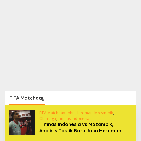
FIFA Matchday
FIFA Matchday
,
John Herdman
,
Mozambik
,
Olahraga
,
Timnas Indonesia
Timnas Indonesia vs Mozambik,
Analisis Taktik Baru John Herdman