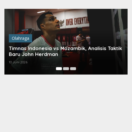
Lewati
ke
konten
Olahraga
Timnas Indonesia vs Mozambik, Analisis Taktik
T
Baru John Herdman
d
10 Juni 2026
9 