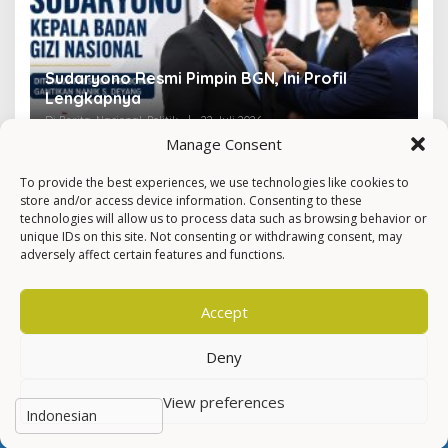
Sudaryono Resmi Pimpin BGN, Ini Profil
V
Lengkapnya
F
Di Berita, Nasional, Politik
|
22 Juli 2026
Di 
Manage Consent
To provide the best experiences, we use technologies like cookies to
store and/or access device information. Consenting to these
technologies will allow us to process data such as browsing behavior or
unique IDs on this site. Not consenting or withdrawing consent, may
adversely affect certain features and functions.
Accept
Deny
View preferences
Hak Cipta © Newkarma
Privacy Policy & Terms of Service
Indeks Berita