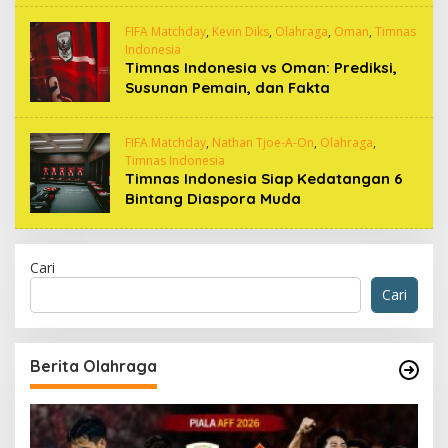
FIFA Matchday
,
Kevin Diks
,
Olahraga
,
Oman
,
Timnas
Indonesia
Timnas Indonesia vs Oman: Prediksi,
Susunan Pemain, dan Fakta
FIFA Matchday
,
Nathan Tjoe-A-On
,
Olahraga
,
Timnas Indonesia
Timnas Indonesia Siap Kedatangan 6
Bintang Diaspora Muda
Cari
Cari
Berita Olahraga