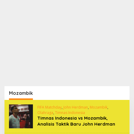
Mozambik
FIFA Matchday
,
John Herdman
,
Mozambik
,
Olahraga
,
Timnas Indonesia
Timnas Indonesia vs Mozambik,
Analisis Taktik Baru John Herdman