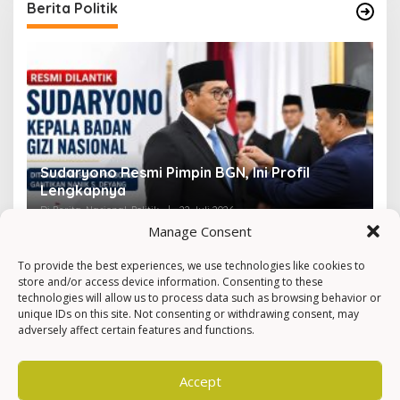
Berita Politik
Sudaryono Resmi Pimpin BGN, Ini Profil
V
Lengkapnya
F
Di Berita, Nasional, Politik
|
22 Juli 2026
Di 
Manage Consent
To provide the best experiences, we use technologies like cookies to
store and/or access device information. Consenting to these
technologies will allow us to process data such as browsing behavior or
unique IDs on this site. Not consenting or withdrawing consent, may
adversely affect certain features and functions.
Accept