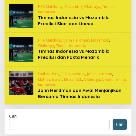
FIFA Matchday
,
Mozambik
,
Olahraga
,
Timnas
Indonesia
Timnas Indonesia vs Mozambik:
Prediksi Skor dan Lineup
FIFA Matchday
,
John Herdman
,
Mozambik
,
Olahraga
,
Timnas Indonesia
Timnas Indonesia vs Mozambik:
Prediksi dan Fakta Menarik
Emil Audero
,
FIFA Matchday
,
John Herdman
,
Mathew Baker
,
Mozambik
,
Olahraga
,
Oman
,
Timnas
Indonesia
John Herdman dan Awal Menjanjikan
Bersama Timnas Indonesia
Cari
Cari