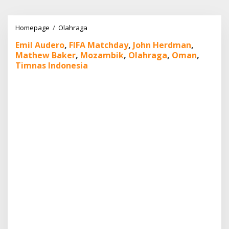
Lewati
ke
konten
John
Homepage
/
Olahraga
Herdman
Emil Audero
,
FIFA Matchday
,
John Herdman
,
dan
Mathew Baker
,
Mozambik
,
Olahraga
,
Oman
,
Awal
Menjanjikan
Timnas Indonesia
Bersama
Timnas
Indonesia