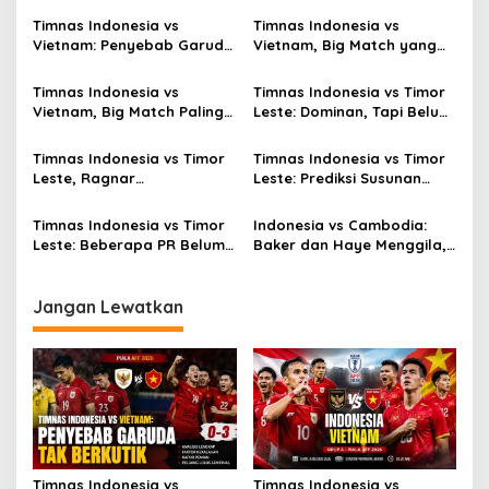
Timnas Indonesia vs
Timnas Indonesia vs
Vietnam: Penyebab Garuda
Vietnam, Big Match yang
Tak Berkutik
Paling Dinanti
Timnas Indonesia vs
Timnas Indonesia vs Timor
Vietnam, Big Match Paling
Leste: Dominan, Tapi Belum
Dinanti AFF 2026
Sempurna
Timnas Indonesia vs Timor
Timnas Indonesia vs Timor
Leste, Ragnar
Leste: Prediksi Susunan
Oratmangoen Siap Tampil?
Pemain
Timnas Indonesia vs Timor
Indonesia vs Cambodia:
Leste: Beberapa PR Belum
Baker dan Haye Menggila,
Beres
Skor 5-1!
Jangan Lewatkan
Timnas Indonesia vs
Timnas Indonesia vs