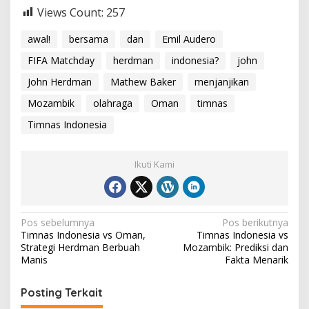
Views Count:
257
awal!
bersama
dan
Emil Audero
FIFA Matchday
herdman
indonesia?
john
John Herdman
Mathew Baker
menjanjikan
Mozambik
olahraga
Oman
timnas
Timnas Indonesia
Ikuti Kami
Navigasi
Pos sebelumnya
Pos berikutnya
Timnas Indonesia vs Oman,
Timnas Indonesia vs
pos
Strategi Herdman Berbuah
Mozambik: Prediksi dan
Manis
Fakta Menarik
Posting Terkait