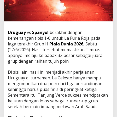
Uruguay
vs
Spanyol
berakhir dengan
kemenangan tipis 1-0 untuk La Furia Roja pada
laga terakhir Grup H
Piala Dunia 2026
, Sabtu
(27/6/2026). Hasil tersebut memastikan Timnas
Spanyol melaju ke babak 32 besar sebagai juara
grup dengan raihan tujuh poin.
Di sisi lain, hasil ini menjadi akhir perjalanan
Uruguay di turnamen. La Celeste hanya mampu
mengumpulkan dua poin dari tiga pertandingan
sehingga harus puas finis di peringkat ketiga.
Sementara itu, Tanjung Verde sukses menciptakan
kejutan dengan lolos sebagai runner-up grup
setelah bermain imbang melawan Arab Saudi.