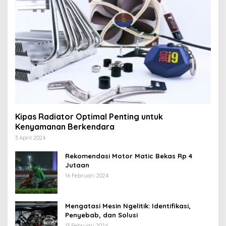
Kipas Radiator Optimal Penting untuk
Kenyamanan Berkendara
3 April 2024
Rekomendasi Motor Matic Bekas Rp 4
Jutaan
16 Februari 2024
Mengatasi Mesin Ngelitik: Identifikasi,
Penyebab, dan Solusi
13 Februari 2024