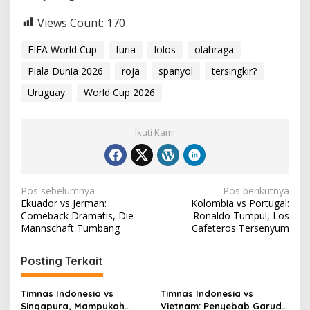
Views Count:
170
FIFA World Cup
furia
lolos
olahraga
Piala Dunia 2026
roja
spanyol
tersingkir?
Uruguay
World Cup 2026
Ikuti Kami
Navigasi
Pos sebelumnya
Pos berikutnya
Ekuador vs Jerman:
Kolombia vs Portugal:
pos
Comeback Dramatis, Die
Ronaldo Tumpul, Los
Mannschaft Tumbang
Cafeteros Tersenyum
Posting Terkait
Timnas Indonesia vs
Timnas Indonesia vs
Singapura, Mampukah
Vietnam: Penyebab Garuda