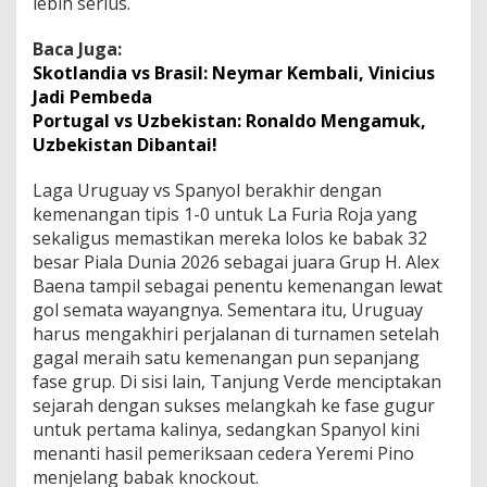
lebih serius.
Baca Juga:
Skotlandia vs Brasil: Neymar Kembali, Vinicius
Jadi Pembeda
Portugal vs Uzbekistan: Ronaldo Mengamuk,
Uzbekistan Dibantai!
Laga Uruguay vs Spanyol berakhir dengan
kemenangan tipis 1-0 untuk La Furia Roja yang
sekaligus memastikan mereka lolos ke babak 32
besar Piala Dunia 2026 sebagai juara Grup H. Alex
Baena tampil sebagai penentu kemenangan lewat
gol semata wayangnya. Sementara itu, Uruguay
harus mengakhiri perjalanan di turnamen setelah
gagal meraih satu kemenangan pun sepanjang
fase grup. Di sisi lain, Tanjung Verde menciptakan
sejarah dengan sukses melangkah ke fase gugur
untuk pertama kalinya, sedangkan Spanyol kini
menanti hasil pemeriksaan cedera Yeremi Pino
menjelang babak knockout.