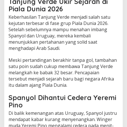
Tanjung Verde Ukir Sejarah di
Piala Dunia 2026
Keberhasilan Tanjung Verde menjadi salah satu
kejutan terbesar di fase grup Piala Dunia 2026.
Setelah sebelumnya mampu menahan imbang
Spanyol dan Uruguay, mereka kembali
menunjukkan pertahanan yang solid saat
menghadapi Arab Saudi.
Meski pertandingan berakhir tanpa gol, tambahan
satu poin sudah cukup membawa Tanjung Verde
melangkah ke babak 32 besar. Pencapaian
tersebut menjadi sejarah baru bagi negara Afrika
itu dalam ajang Piala Dunia.
Spanyol Dihantui Cedera Yeremi
Pino
Di balik kemenangan atas Uruguay, Spanyol justru
mendapat kabar kurang menyenangkan. Winger
muda Yeremi Pino mengalami cedera pada menit-