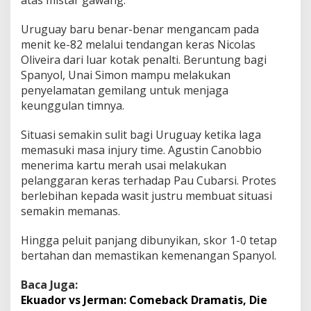
Uruguay baru benar-benar mengancam pada
menit ke-82 melalui tendangan keras Nicolas
Oliveira dari luar kotak penalti. Beruntung bagi
Spanyol, Unai Simon mampu melakukan
penyelamatan gemilang untuk menjaga
keunggulan timnya.
Situasi semakin sulit bagi Uruguay ketika laga
memasuki masa injury time. Agustin Canobbio
menerima kartu merah usai melakukan
pelanggaran keras terhadap Pau Cubarsi. Protes
berlebihan kepada wasit justru membuat situasi
semakin memanas.
Hingga peluit panjang dibunyikan, skor 1-0 tetap
bertahan dan memastikan kemenangan Spanyol.
Baca Juga:
Ekuador vs Jerman: Comeback Dramatis, Die