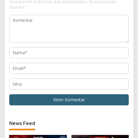
Alamat email Anda tidak akan dipublikasikan.
Ruas yang wajib
ditandai
*
News Feed