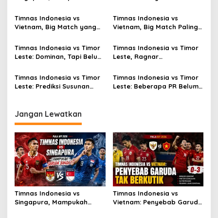
Garuda Bangkit?
Tak Berkutik
Timnas Indonesia vs
Timnas Indonesia vs
Vietnam, Big Match yang
Vietnam, Big Match Paling
Paling Dinanti
Dinanti AFF 2026
Timnas Indonesia vs Timor
Timnas Indonesia vs Timor
Leste: Dominan, Tapi Belum
Leste, Ragnar
Sempurna
Oratmangoen Siap Tampil?
Timnas Indonesia vs Timor
Timnas Indonesia vs Timor
Leste: Prediksi Susunan
Leste: Beberapa PR Belum
Pemain
Beres
Jangan Lewatkan
Timnas Indonesia vs
Timnas Indonesia vs
Singapura, Mampukah
Vietnam: Penyebab Garuda
Garuda Bangkit?
Tak Berkutik