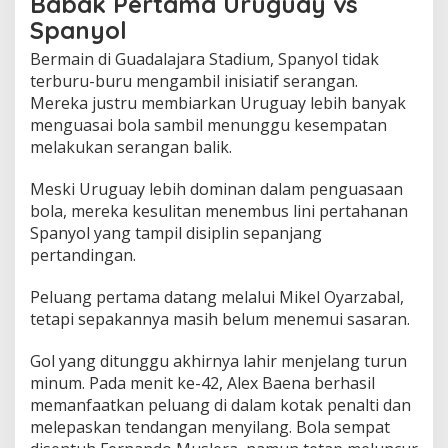
Babak Pertama Uruguay vs
Spanyol
Bermain di Guadalajara Stadium, Spanyol tidak
terburu-buru mengambil inisiatif serangan.
Mereka justru membiarkan Uruguay lebih banyak
menguasai bola sambil menunggu kesempatan
melakukan serangan balik.
Meski Uruguay lebih dominan dalam penguasaan
bola, mereka kesulitan menembus lini pertahanan
Spanyol yang tampil disiplin sepanjang
pertandingan.
Peluang pertama datang melalui Mikel Oyarzabal,
tetapi sepakannya masih belum menemui sasaran.
Gol yang ditunggu akhirnya lahir menjelang turun
minum. Pada menit ke-42, Alex Baena berhasil
memanfaatkan peluang di dalam kotak penalti dan
melepaskan tendangan menyilang. Bola sempat