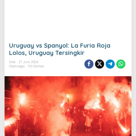
Uruguay vs Spanyol: La Furia Roja
Lolos, Uruguay Tersingkir
One
27 Juni 2026
Olahraga
170 Dilihat